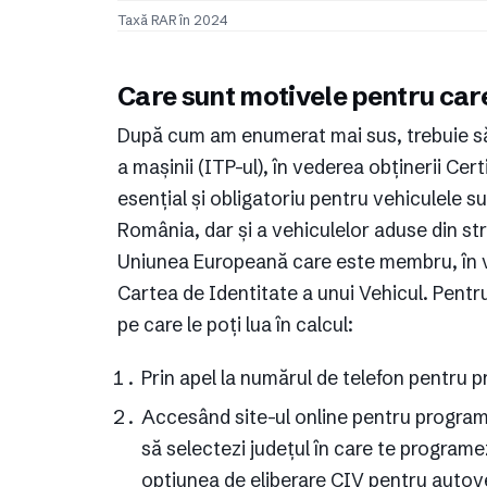
Taxă RAR în 2024
Care sunt motivele pentru care
După cum am enumerat mai sus, trebuie să 
a mașinii (ITP-ul), în vederea obținerii Cer
esențial și obligatoriu pentru vehiculele s
România, dar și a vehiculelor aduse din stră
Uniunea Europeană care este membru, în v
Cartea de Identitate a unui Vehicul. Pentru
pe care le poți lua în calcul:
Prin apel la numărul de telefon pentru
Accesând site-ul online pentru programăr
să selectezi județul în care te programezi
opțiunea de eliberare CIV pentru autove