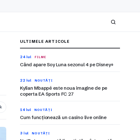
Caută
ULTIMELE ARTICOLE
24 iul
FILME
Când apare Soy Luna sezonul 4 pe Disney+
22 iul
NOUTĂȚI
Kylian Mbappé este noua imagine de pe
coperta EA Sports FC 27
nk
14 iul
NOUTĂȚI
Cum funcționează un casino live online
3 iul
NOUTĂȚI