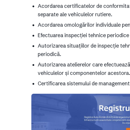
Acordarea certificatelor de conformita
separate ale vehiculelor rutiere.
Acordarea omologărilor individuale pe
Efectuarea inspecției tehnice periodice
Autorizarea situațiilor de inspecție tehn
periodică.
Autorizarea atelierelor care efectuează 
vehiculelor și componentelor acestora
Certificarea sistemului de management al