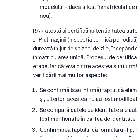
modelului – dacă a fost înmatriculat deja
nou).
RAR atestă și certifică autenticitatea auto
ITP-ul mașinii (inspecția tehnică periodică)
durează în jur de șaizeci de zile, începând 
înmatricularea unică. Procesul de certifica
etape, iar câteva dintre acestea sunt urmă
verificării mai multor aspecte:
Se confirmă (sau infirmă) faptul că elem
și, ulterior, acestea nu au fost modifi
Se compară datele de identitate ale auto
fost menționate în cartea de identitate
Confirmarea faptului că formularul-tip,