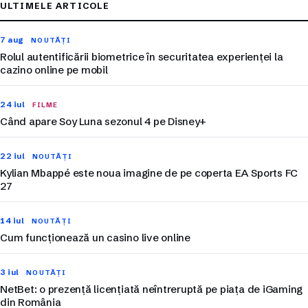
ULTIMELE ARTICOLE
7 aug
NOUTĂȚI
Rolul autentificării biometrice în securitatea experienței la
cazino online pe mobil
24 iul
FILME
Când apare Soy Luna sezonul 4 pe Disney+
22 iul
NOUTĂȚI
Kylian Mbappé este noua imagine de pe coperta EA Sports FC
27
14 iul
NOUTĂȚI
Cum funcționează un casino live online
3 iul
NOUTĂȚI
NetBet: o prezență licențiată neîntreruptă pe piața de iGaming
din România