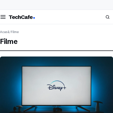
eschide meniul
Caută
TechCafe
Acasă
/
Filme
Filme