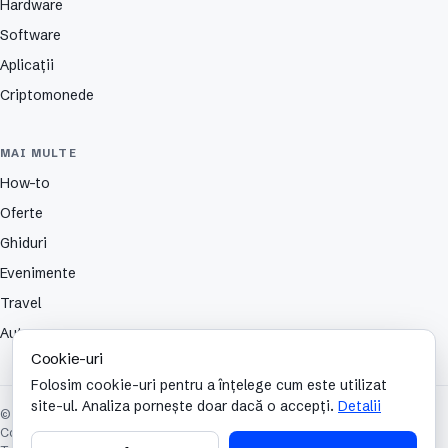
Hardware
Software
Aplicații
Criptomonede
MAI MULTE
How-to
Oferte
Ghiduri
Evenimente
Travel
Auto
Cookie-uri
Folosim cookie-uri pentru a înțelege cum este utilizat
site-ul. Analiza pornește doar dacă o accepți.
Detalii
© 2026 TechCafe. Toate drepturile rezervate.
Contact
Despre
Partenerii nostri
Autori
Publicitate
Cookies
Confidențialitate