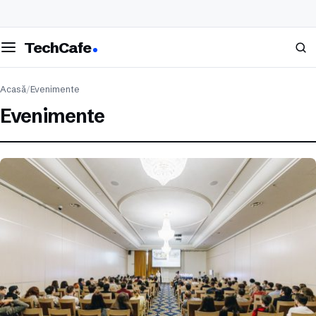
eschide meniul
Caută
TechCafe
Acasă
/
Evenimente
Evenimente