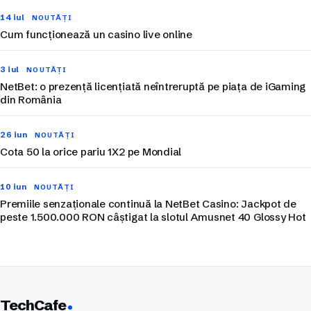
14 iul
NOUTĂȚI
Cum funcționează un casino live online
3 iul
NOUTĂȚI
NetBet: o prezență licențiată neîntreruptă pe piața de iGaming
din România
26 iun
NOUTĂȚI
Cota 50 la orice pariu 1X2 pe Mondial
10 iun
NOUTĂȚI
Premiile senzaționale continuă la NetBet Casino: Jackpot de
peste 1.500.000 RON câștigat la slotul Amusnet 40 Glossy Hot
TechCafe