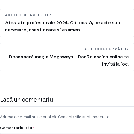
ARTICOLUL ANTERIOR
Atestate profesionale 2024. Cât costă, ce acte sunt
necesare, chestionare și examen
ARTICOLUL URMĂTOR
Descoperă magia Megaways – DonRo cazino online te
invită la joc!
Lasă un comentariu
Adresa de e-mail nu se publică. Comentariile sunt moderate.
Comentariul tău
*