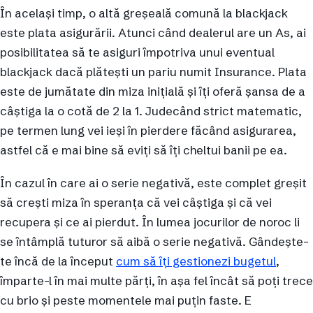
În același timp, o altă greșeală comună la blackjack
este plata asigurării. Atunci când dealerul are un As, ai
posibilitatea să te asiguri împotriva unui eventual
blackjack dacă plătești un pariu numit Insurance. Plata
este de jumătate din miza inițială și îți oferă șansa de a
câștiga la o cotă de 2 la 1. Judecând strict matematic,
pe termen lung vei ieși în pierdere făcând asigurarea,
astfel că e mai bine să eviți să îți cheltui banii pe ea.
În cazul în care ai o serie negativă, este complet greșit
să crești miza în speranța că vei câștiga și că vei
recupera și ce ai pierdut. În lumea jocurilor de noroc li
se întâmplă tuturor să aibă o serie negativă. Gândește-
te încă de la început
cum să îți gestionezi bugetul
,
împarte-l în mai multe părți, în așa fel încât să poți trece
cu brio și peste momentele mai puțin faste. E