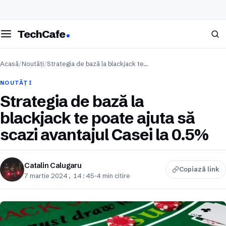
eschide meniul
Caută
TechCafe
Acasă
/
Noutăți
/
Strategia de bază la blackjack te…
NOUTĂȚI
Strategia de bază la
blackjack te poate ajuta să
scazi avantajul Casei la 0.5%
Catalin Calugaru
Copiază link
7 martie 2024, 14:45
·
4 min citire