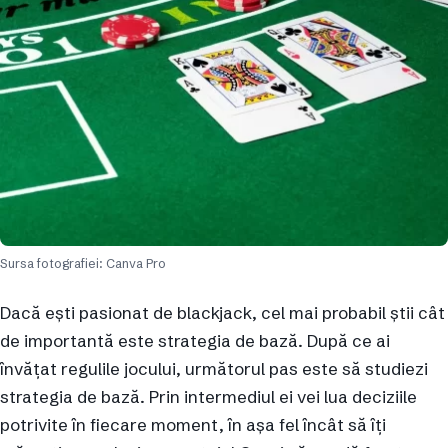
Sursa fotografiei: Canva Pro
Dacă ești pasionat de blackjack, cel mai probabil știi cât
de importantă este strategia de bază. După ce ai
învățat regulile jocului, următorul pas este să studiezi
strategia de bază. Prin intermediul ei vei lua deciziile
potrivite în fiecare moment, în așa fel încât să îți