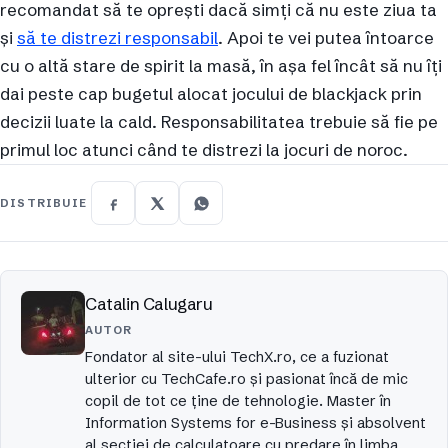
recomandat să te oprești dacă simți că nu este ziua ta
și
să te distrezi responsabil
. Apoi te vei putea întoarce
cu o altă stare de spirit la masă, în așa fel încât să nu îți
dai peste cap bugetul alocat jocului de blackjack prin
decizii luate la cald. Responsabilitatea trebuie să fie pe
primul loc atunci când te distrezi la jocuri de noroc.
DISTRIBUIE
Catalin Calugaru
AUTOR
Fondator al site-ului TechX.ro, ce a fuzionat
ulterior cu TechCafe.ro și pasionat încă de mic
copil de tot ce ține de tehnologie. Master în
Information Systems for e-Business și absolvent
al secției de calculatoare cu predare în limba