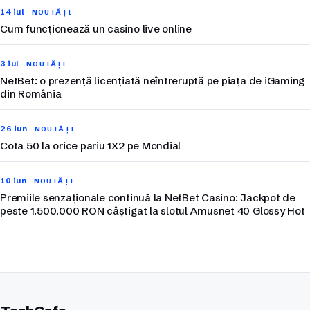
14 iul
NOUTĂȚI
Cum funcționează un casino live online
3 iul
NOUTĂȚI
NetBet: o prezență licențiată neîntreruptă pe piața de iGaming
din România
26 iun
NOUTĂȚI
Cota 50 la orice pariu 1X2 pe Mondial
10 iun
NOUTĂȚI
Premiile senzaționale continuă la NetBet Casino: Jackpot de
peste 1.500.000 RON câștigat la slotul Amusnet 40 Glossy Hot