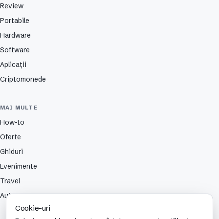
Review
Portabile
Hardware
Software
Aplicații
Criptomonede
MAI MULTE
How-to
Oferte
Ghiduri
Evenimente
Travel
Auto
Cookie-uri