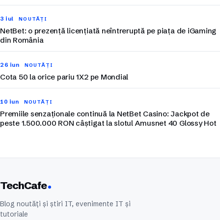
3 iul
NOUTĂȚI
NetBet: o prezență licențiată neîntreruptă pe piața de iGaming
din România
26 iun
NOUTĂȚI
Cota 50 la orice pariu 1X2 pe Mondial
10 iun
NOUTĂȚI
Premiile senzaționale continuă la NetBet Casino: Jackpot de
peste 1.500.000 RON câștigat la slotul Amusnet 40 Glossy Hot
TechCafe
Blog noutăți și știri IT, evenimente IT și
tutoriale