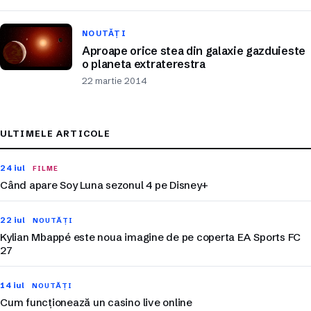
NOUTĂȚI
Aproape orice stea din galaxie gazduieste
o planeta extraterestra
22 martie 2014
ULTIMELE ARTICOLE
24 iul
FILME
Când apare Soy Luna sezonul 4 pe Disney+
22 iul
NOUTĂȚI
Kylian Mbappé este noua imagine de pe coperta EA Sports FC
27
14 iul
NOUTĂȚI
Cum funcționează un casino live online