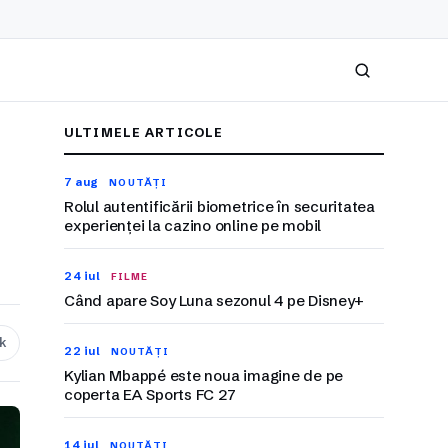
Caută
ULTIMELE ARTICOLE
7 aug
NOUTĂȚI
Rolul autentificării biometrice în securitatea
experienței la cazino online pe mobil
24 iul
FILME
Când apare Soy Luna sezonul 4 pe Disney+
nk
22 iul
NOUTĂȚI
Kylian Mbappé este noua imagine de pe
coperta EA Sports FC 27
14 iul
NOUTĂȚI