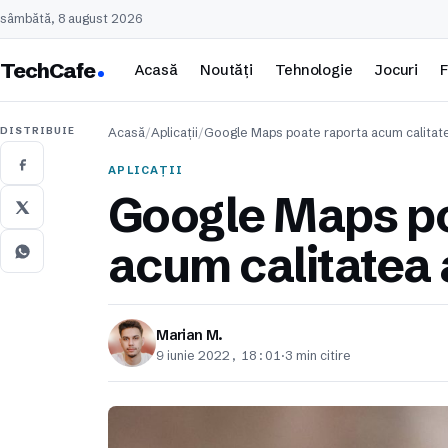
sâmbătă, 8 august 2026
TechCafe
Acasă
Noutăți
Tehnologie
Jocuri
F
DISTRIBUIE
Acasă
/
Aplicații
/
Google Maps poate raporta acum calita
APLICAȚII
Google Maps po
acum calitatea 
Marian M.
9 iunie 2022, 18:01
·
3 min citire