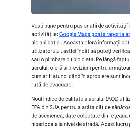
Vești bune pentru pasionații de activități în
activitățile:
Google Maps poate raporta ac
ale aplicației. Aceasta oferă informații ac
utilizatorului, astfel încât să puteți verif
sau o plimbare cu bicicleta. Pe lângă faptul
aerului, oferă și previziuni pentru următoare
cum ar fi atunci când în apropiere sunt ince
rută de evacuare.
Noul indice de calitate a aerului (AQI) ut
EPA din SUA pentru a arăta cât de sănătos 
de asemenea, date colectate din rețeaua d
hiperlocale la nivel de stradă. Acest lucru 