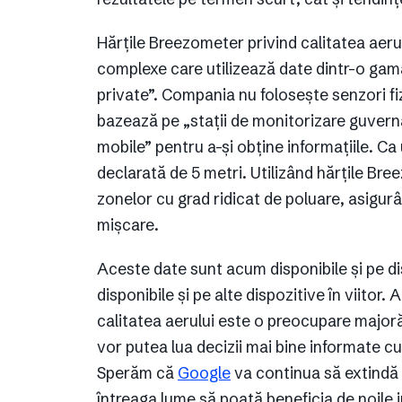
Hărțile Breezometer privind calitatea aeru
complexe care utilizează date dintr-o gam
private”. Compania nu folosește senzori fi
bazează pe „stații de monitorizare guvernam
mobile” pentru a-și obține informațiile. C
declarată de 5 metri. Utilizând hărțile Breez
zonelor cu grad ridicat de poluare, asigur
mișcare.
Aceste date sunt acum disponibile și pe di
disponibile și pe alte dispozitive în viito
calitatea aerului este o preocupare major
vor putea lua decizii mai bine informate cu 
Sperăm că
Google
va continua să extindă 
întreaga lume să poată beneficia de noile i