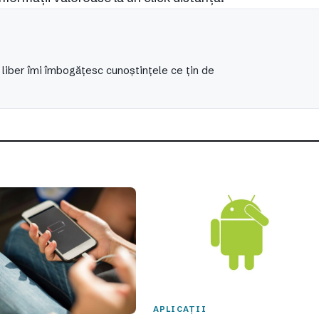
 liber îmi îmbogățesc cunoștințele ce țin de
APLICAȚII