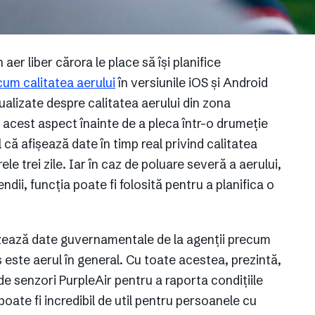
 aer liber cărora le place să își planifice
um calitatea aerului
în versiunile iOS și Android
tualizate despre calitatea aerului din zona
ica acest aspect înainte de a pleca într-o drumeție
 că afișează date în timp real privind calitatea
le trei zile. Iar în caz de poluare severă a aerului,
ndii, funcția poate fi folosită pentru a planifica o
ilizează date guvernamentale de la agenții precum
este aerul în general. Cu toate acestea, prezintă,
e senzori PurpleAir pentru a raporta condițiile
poate fi incredibil de util pentru persoanele cu