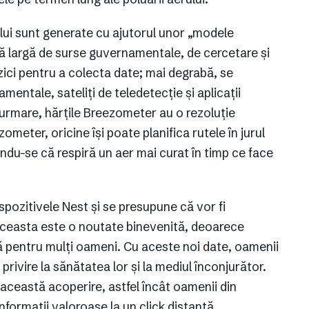
lui sunt generate cu ajutorul unor „modele
ă largă de surse guvernamentale, de cercetare și
zici pentru a colecta date; mai degrabă, se
entale, sateliți de teledetecție și aplicații
a urmare, hărțile Breezometer au o rezoluție
ometer, oricine își poate planifica rutele în jurul
ându-se că respiră un aer mai curat în timp ce face
spozitivele Nest și se presupune că vor fi
r. Aceasta este o noutate binevenită, deoarece
ă pentru mulți oameni. Cu aceste noi date, oamenii
privire la sănătatea lor și la mediul înconjurător.
această acoperire, astfel încât oamenii din
nformații valoroase la un click distanță.