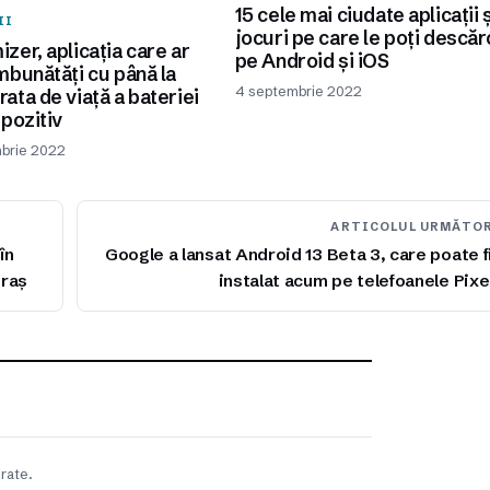
15 cele mai ciudate aplicații ș
II
jocuri pe care le poți descăr
zer, aplicația care ar
pe Android și iOS
mbunătăți cu până la
4 septembrie 2022
ata de viață a bateriei
spozitiv
brie 2022
ARTICOLUL URMĂTO
în
Google a lansat Android 13 Beta 3, care poate f
oraș
instalat acum pe telefoanele Pixe
rate.