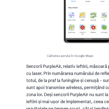
Calitatea aerului în Google Maps
Senzorii PurpleAir, relativ ieftini, măsoară
cu laser. Prin numărarea numărului de refle
totul, de la praf la funingine și cenușă – 
sunt apoi transmise wireless, permițând oam
zona lor. Deși senzorii PurpleAir nu sunt la
ieftini și mai ușor de implementat, ceea ce
rezultatele pe termen scurt, cât și tendinț