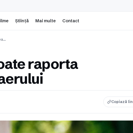
ilme
Știință
Mai multe
Contact
tea…
ate raporta
aerului
Copiază li