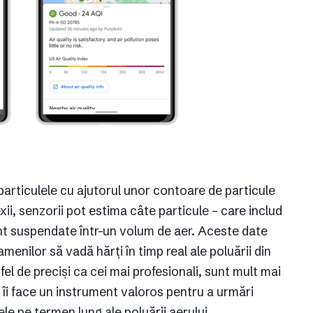
 particulele cu ajutorul unor contoare de particule
xii, senzorii pot estima câte particule – care includ
sunt suspendate într-un volum de aer. Aceste date
enilor să vadă hărți în timp real ale poluării din
 fel de preciși ca cei mai profesionali, sunt mult mai
 îi face un instrument valoros pentru a urmări
ele pe termen lung ale poluării aerului.