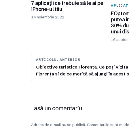
7 aplicații ce trebuie să le ai pe
APLICAȚ
iPhone-ul tău
EOptomi
14 noiembrie 2022
putea î
30% dur
unui di
16 septem
ARTICOLUL ANTERIOR
Obiective turistice Florența. Ce poți vizita 
Florența și de ce merită să ajungi în acest 
Lasă un comentariu
Adresa de e-mail nu se publică. Comentariile sunt mode