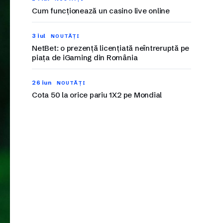
Cum funcționează un casino live online
3 iul
NOUTĂȚI
NetBet: o prezență licențiată neîntreruptă pe
piața de iGaming din România
26 iun
NOUTĂȚI
Cota 50 la orice pariu 1X2 pe Mondial