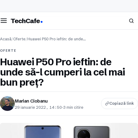
eschide meniul
Caută
TechCafe
Acasă
/
Oferte
/
Huawei P50 Pro ieftin: de unde…
OFERTE
Huawei P50 Pro ieftin: de
unde să-l cumperi la cel mai
bun preț?
Marian Ciobanu
Copiază link
29 ianuarie 2022, 14:50
·
3 min citire