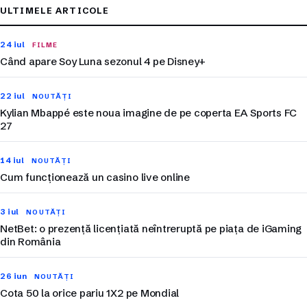
ULTIMELE ARTICOLE
24 iul
FILME
Când apare Soy Luna sezonul 4 pe Disney+
22 iul
NOUTĂȚI
Kylian Mbappé este noua imagine de pe coperta EA Sports FC
27
14 iul
NOUTĂȚI
Cum funcționează un casino live online
3 iul
NOUTĂȚI
NetBet: o prezență licențiată neîntreruptă pe piața de iGaming
din România
26 iun
NOUTĂȚI
Cota 50 la orice pariu 1X2 pe Mondial