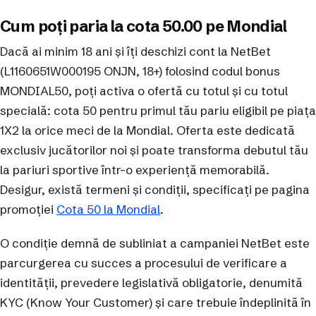
Cum poți paria la cota 50.00 pe Mondial
Dacă ai minim 18 ani și îți deschizi cont la NetBet
(L1160651W000195 ONJN, 18+) folosind codul bonus
MONDIAL50, poți activa o ofertă cu totul și cu totul
specială: cota 50 pentru primul tău pariu eligibil pe piața
1X2 la orice meci de la Mondial. Oferta este dedicată
exclusiv jucătorilor noi și poate transforma debutul tău
la pariuri sportive într-o experiență memorabilă.
Desigur, există termeni și condiții, specificați pe pagina
promoției
Cota 50 la Mondial
.
O condiție demnă de subliniat a campaniei NetBet este
parcurgerea cu succes a procesului de verificare a
identității, prevedere legislativă obligatorie, denumită
KYC (Know Your Customer) și care trebuie îndeplinită în