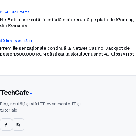
3 iul
NOUTĂȚI
NetBet: o prezență licențiată neîntreruptă pe piața de iGaming
din România
10 iun
NOUTĂȚI
Premiile senzaționale continuă la NetBet Casino: Jackpot de
peste 1.500.000 RON câștigat la slotul Amusnet 40 Glossy Hot
TechCafe
Blog noutăți și știri IT, evenimente IT și
tutoriale