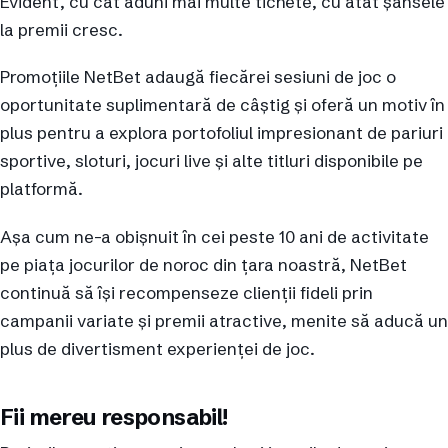
Evident, cu cât aduni mai multe tichete, cu atât șansele
la premii cresc.
Promoțiile NetBet adaugă fiecărei sesiuni de joc o
oportunitate suplimentară de câștig și oferă un motiv în
plus pentru a explora portofoliul impresionant de pariuri
sportive, sloturi, jocuri live și alte titluri disponibile pe
platformă.
Așa cum ne-a obișnuit în cei peste 10 ani de activitate
pe piața jocurilor de noroc din țara noastră, NetBet
continuă să își recompenseze clienții fideli prin
campanii variate și premii atractive, menite să aducă un
plus de divertisment experienței de joc.
Fii mereu responsabil!