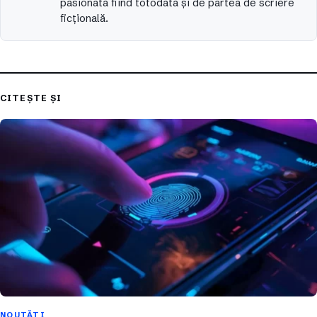
pasionată fiind totodată și de partea de scriere
ficțională.
CITEȘTE ȘI
NOUTĂȚI