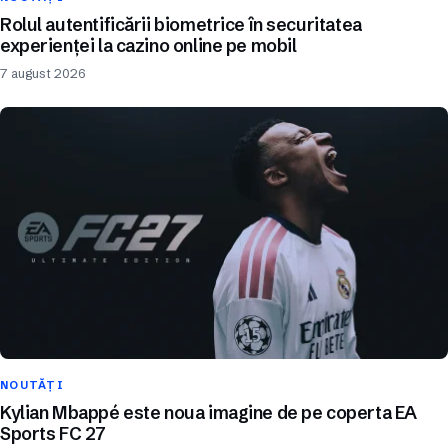
Rolul autentificării biometrice în securitatea
experienței la cazino online pe mobil
7 august 2026
NOUTĂȚI
Kylian Mbappé este noua imagine de pe coperta EA
Sports FC 27