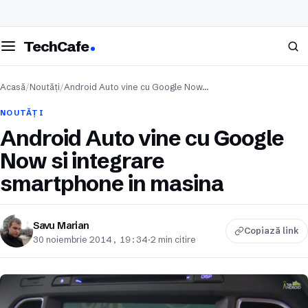
eschide meniul
Caută
TechCafe
Acasă
/
Noutăți
/
Android Auto vine cu Google Now…
NOUTĂȚI
Android Auto vine cu Google
Now si integrare
smartphone in masina
Savu Marian
Copiază link
30 noiembrie 2014, 19:34
·
2 min citire