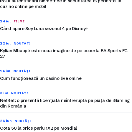
Rolul autentificării biometrice în securitatea experienței la
cazino online pe mobil
24 iul
FILME
Când apare Soy Luna sezonul 4 pe Disney+
22 iul
NOUTĂȚI
Kylian Mbappé este noua imagine de pe coperta EA Sports FC
27
14 iul
NOUTĂȚI
Cum funcționează un casino live online
3 iul
NOUTĂȚI
NetBet: o prezență licențiată neîntreruptă pe piața de iGaming
din România
26 iun
NOUTĂȚI
Cota 50 la orice pariu 1X2 pe Mondial