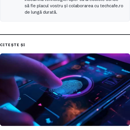
să fie placul vostru și colaborarea cu techcafe.ro
de lungă durată.
CITEȘTE ȘI