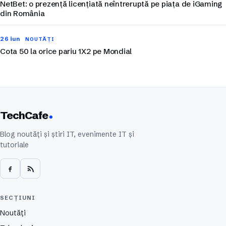
NetBet: o prezență licențiată neîntreruptă pe piața de iGaming
din România
26 iun
NOUTĂȚI
Cota 50 la orice pariu 1X2 pe Mondial
TechCafe
Blog noutăți și știri IT, evenimente IT și
tutoriale
SECȚIUNI
Noutăți