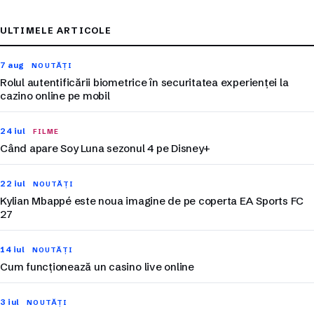
ULTIMELE ARTICOLE
7 aug
NOUTĂȚI
Rolul autentificării biometrice în securitatea experienței la
cazino online pe mobil
24 iul
FILME
Când apare Soy Luna sezonul 4 pe Disney+
22 iul
NOUTĂȚI
Kylian Mbappé este noua imagine de pe coperta EA Sports FC
27
14 iul
NOUTĂȚI
Cum funcționează un casino live online
3 iul
NOUTĂȚI