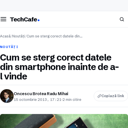
eschide meniul
Caută
TechCafe
Acasă
/
Noutăți
/
Cum se sterg corect datele din…
NOUTĂȚI
Cum se sterg corect datele
din smartphone inainte de a-
l vinde
Oncescu Brotea Radu Mihai
Copiază link
15 octombrie 2013, 17:21
·
2 min citire