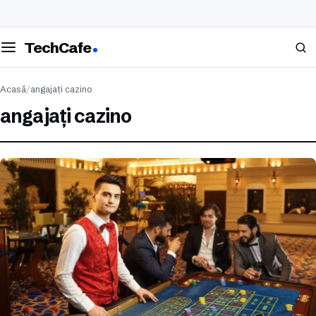
eschide meniul
Caută
TechCafe
Acasă
/
angajați cazino
angajați cazino