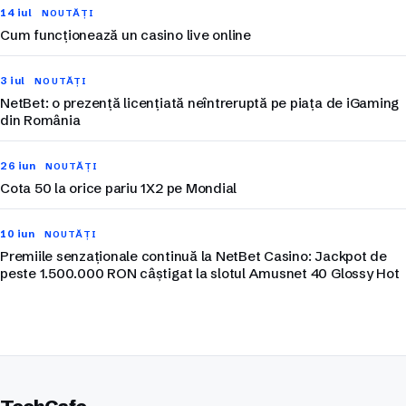
14 iul
NOUTĂȚI
Cum funcționează un casino live online
3 iul
NOUTĂȚI
NetBet: o prezență licențiată neîntreruptă pe piața de iGaming
din România
26 iun
NOUTĂȚI
Cota 50 la orice pariu 1X2 pe Mondial
10 iun
NOUTĂȚI
Premiile senzaționale continuă la NetBet Casino: Jackpot de
peste 1.500.000 RON câștigat la slotul Amusnet 40 Glossy Hot
TechCafe