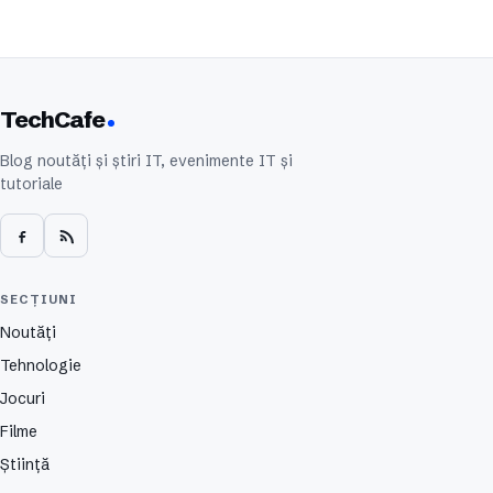
TechCafe
Blog noutăți și știri IT, evenimente IT și
tutoriale
SECȚIUNI
Noutăți
Tehnologie
Jocuri
Filme
Știință