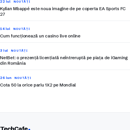
22 iul
NOUTĂȚI
Kylian Mbappé este noua imagine de pe coperta EA Sports FC
27
14 iul
NOUTĂȚI
Cum funcționează un casino live online
3 iul
NOUTĂȚI
NetBet: o prezență licențiată neîntreruptă pe piața de iGaming
din România
26 iun
NOUTĂȚI
Cota 50 la orice pariu 1X2 pe Mondial
TechCafe