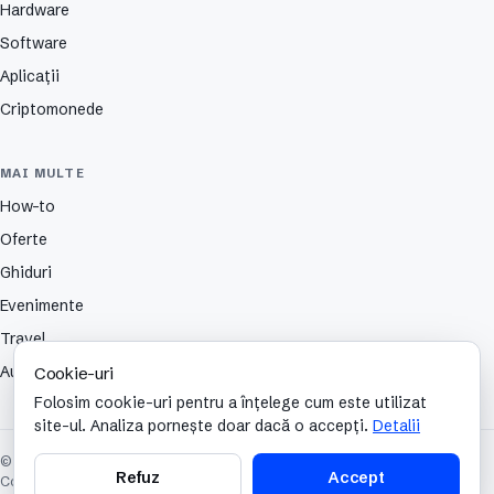
Hardware
Software
Aplicații
Criptomonede
MAI MULTE
How-to
Oferte
Ghiduri
Evenimente
Travel
Auto
Cookie-uri
Folosim cookie-uri pentru a înțelege cum este utilizat
site-ul. Analiza pornește doar dacă o accepți.
Detalii
© 2026 TechCafe. Toate drepturile rezervate.
Refuz
Accept
Contact
Despre
Partenerii nostri
Autori
Publicitate
Cookies
Confidențialitate