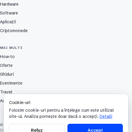
Hardware
Software
Aplicații
Criptomonede
MAI MULTE
How-to
Oferte
Ghiduri
Evenimente
Travel
Auto
Cookie-uri
Folosim cookie-uri pentru a înțelege cum este utilizat
site-ul. Analiza pornește doar dacă o accepți.
Detalii
© 2026 TechCafe. Toate drepturile rezervate.
Refuz
Accept
Contact
Despre
Partenerii nostri
Autori
Publicitate
Cookies
Confidențialitate