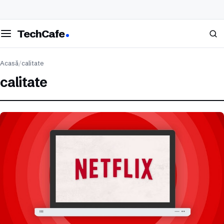
eschide meniul
Caută
TechCafe
Acasă
/
calitate
calitate