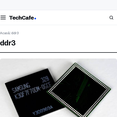
eschide meniul
Caută
TechCafe
Acasă
/
ddr3
ddr3