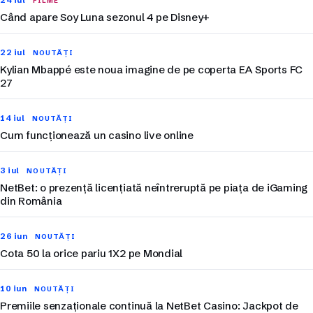
FILME
Când apare Soy Luna sezonul 4 pe Disney+
22 iul
NOUTĂȚI
Kylian Mbappé este noua imagine de pe coperta EA Sports FC
27
14 iul
NOUTĂȚI
Cum funcționează un casino live online
3 iul
NOUTĂȚI
NetBet: o prezență licențiată neîntreruptă pe piața de iGaming
din România
26 iun
NOUTĂȚI
Cota 50 la orice pariu 1X2 pe Mondial
10 iun
NOUTĂȚI
Premiile senzaționale continuă la NetBet Casino: Jackpot de