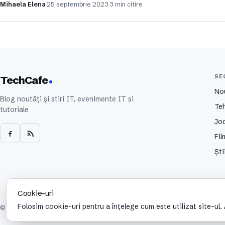
Mihaela Elena
25 septembrie 2023
3 min citire
SE
TechCafe
No
Blog noutăți și știri IT, evenimente IT și
Te
tutoriale
Joc
Fil
Ști
Cookie-uri
Folosim cookie-uri pentru a înțelege cum este utilizat site-ul
© 2026 TechCafe. Toate drepturile rezervate.