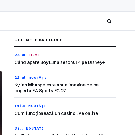
Caută
ULTIMELE ARTICOLE
24 iul
FILME
Când apare Soy Luna sezonul 4 pe Disney+
22 iul
NOUTĂȚI
Kylian Mbappé este noua imagine de pe
coperta EA Sports FC 27
14 iul
NOUTĂȚI
Cum funcționează un casino live online
3 iul
NOUTĂȚI