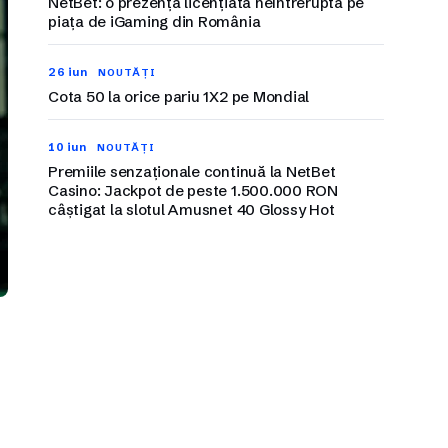
NetBet: o prezență licențiată neîntreruptă pe
piața de iGaming din România
26 iun
NOUTĂȚI
Cota 50 la orice pariu 1X2 pe Mondial
10 iun
NOUTĂȚI
Premiile senzaționale continuă la NetBet
Casino: Jackpot de peste 1.500.000 RON
câștigat la slotul Amusnet 40 Glossy Hot