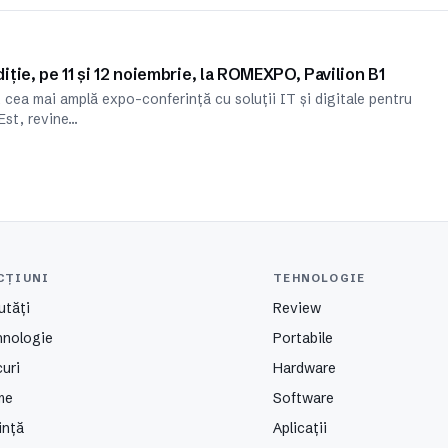
ție, pe 11 și 12 noiembrie, la ROMEXPO, Pavilion B1
cea mai amplă expo-conferință cu soluții IT și digitale pentru
Est, revine…
CȚIUNI
TEHNOLOGIE
utăți
Review
hnologie
Portabile
uri
Hardware
me
Software
ință
Aplicații