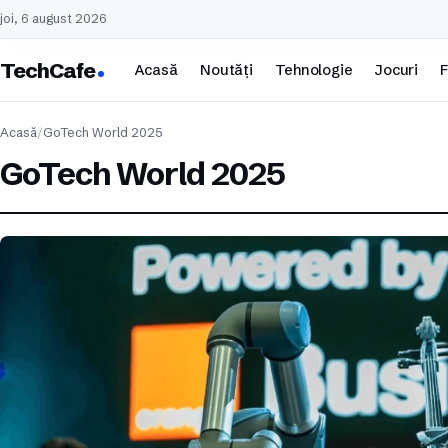
joi, 6 august 2026
TechCafe
Acasă
Noutăți
Tehnologie
Jocuri
F
Acasă
/
GoTech World 2025
GoTech World 2025