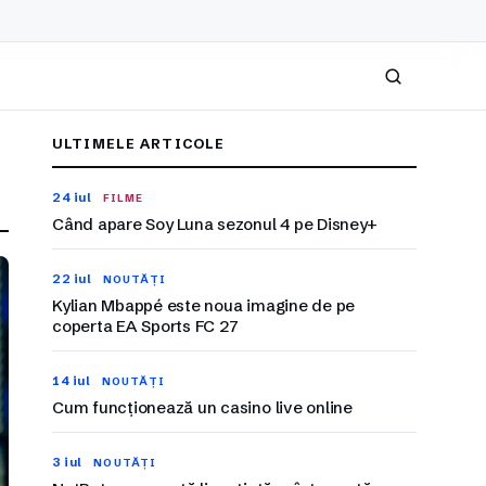
Caută
ULTIMELE ARTICOLE
24 iul
FILME
Când apare Soy Luna sezonul 4 pe Disney+
22 iul
NOUTĂȚI
Kylian Mbappé este noua imagine de pe
coperta EA Sports FC 27
14 iul
NOUTĂȚI
Cum funcționează un casino live online
3 iul
NOUTĂȚI