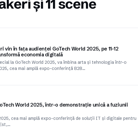
keri și 11 scene
i vin în fața audienței GoTech World 2025, pe 11–12
ransformă economia digitală
ecial la GoTech World 2025, va îmbina arta și tehnologia într-o
025, cea mai amplă expo-conferință B2B…
oTech World 2025, într-o demonstrație unică a fuziunii
25, cea mai amplă expo-conferință de soluții IT și digitale pentru
 Est,…