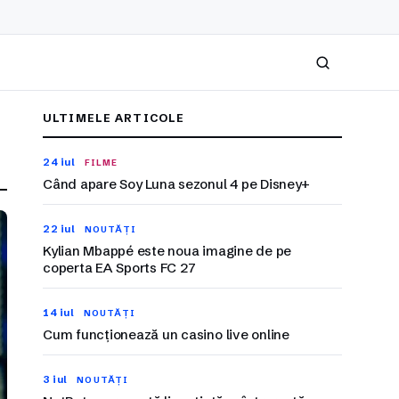
Caută
ULTIMELE ARTICOLE
24 iul
FILME
Când apare Soy Luna sezonul 4 pe Disney+
22 iul
NOUTĂȚI
Kylian Mbappé este noua imagine de pe
coperta EA Sports FC 27
14 iul
NOUTĂȚI
Cum funcționează un casino live online
3 iul
NOUTĂȚI