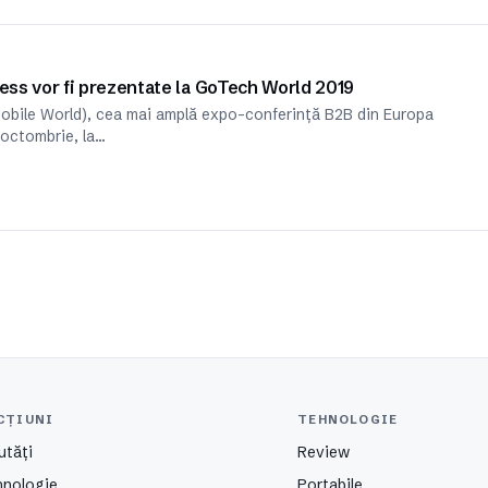
ness vor fi prezentate la GoTech World 2019
obile World), cea mai amplă expo-conferință B2B din Europa
3 octombrie, la…
CȚIUNI
TEHNOLOGIE
utăți
Review
hnologie
Portabile