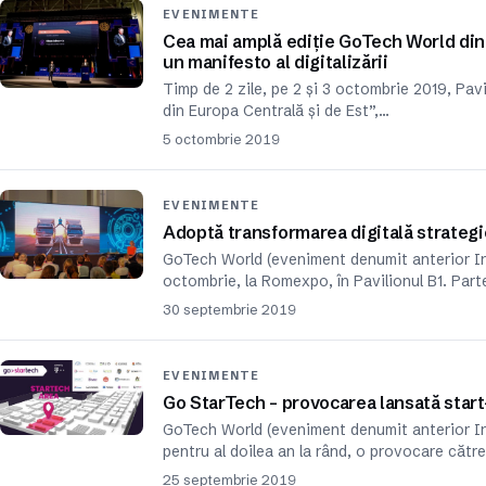
EVENIMENTE
Cea mai amplă ediție GoTech World din i
un manifesto al digitalizării
Timp de 2 zile, pe 2 și 3 octombrie 2019, Pav
din Europa Centrală și de Est”,…
5 octombrie 2019
EVENIMENTE
Adoptă transformarea digitală strategi
GoTech World (eveniment denumit anterior Inte
octombrie, la Romexpo, în Pavilionul B1. Part
30 septembrie 2019
EVENIMENTE
Go StarTech – provocarea lansată star
GoTech World (eveniment denumit anterior In
pentru al doilea an la rând, o provocare cătr
25 septembrie 2019