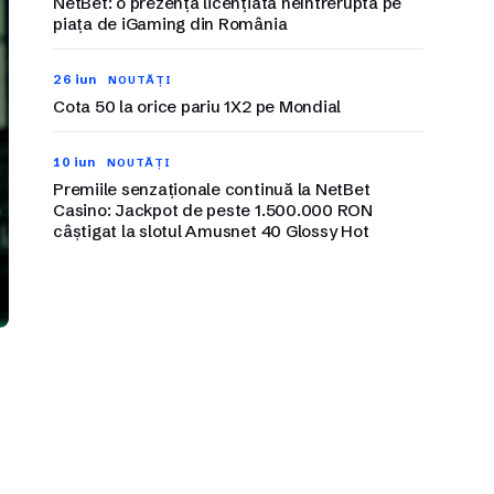
NetBet: o prezență licențiată neîntreruptă pe
piața de iGaming din România
26 iun
NOUTĂȚI
Cota 50 la orice pariu 1X2 pe Mondial
10 iun
NOUTĂȚI
Premiile senzaționale continuă la NetBet
Casino: Jackpot de peste 1.500.000 RON
câștigat la slotul Amusnet 40 Glossy Hot