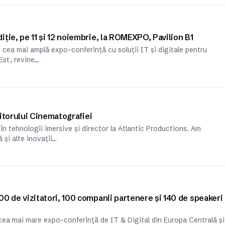
ție, pe 11 și 12 noiembrie, la ROMEXPO, Pavilion B1
cea mai amplă expo-conferință cu soluții IT și digitale pentru
Est, revine…
iitorului Cinematografiei
 în tehnologii imersive și director la Atlantic Productions. Am
 și alte inovații…
0 de vizitatori, 100 companii partenere și 140 de speakeri
ea mai mare expo-conferință de IT & Digital din Europa Centrală și