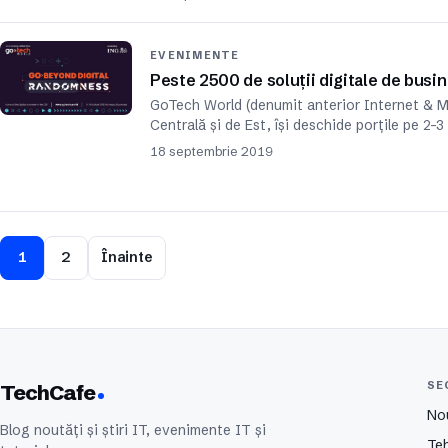
EVENIMENTE
Peste 2500 de soluții digitale de busi
GoTech World (denumit anterior Internet & M
Centrală și de Est, își deschide porțile pe 2-
18 septembrie 2019
1
2
Înainte
SE
TechCafe
No
Blog noutăți și știri IT, evenimente IT și
Te