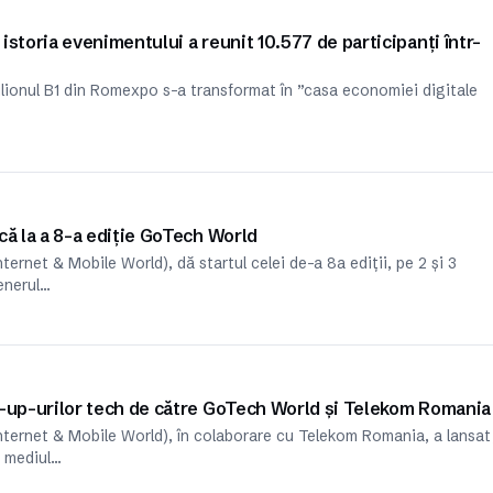
storia evenimentului a reunit 10.577 de participanți într-
ilionul B1 din Romexpo s-a transformat în ”casa economiei digitale
că la a 8-a ediție GoTech World
rnet & Mobile World), dă startul celei de-a 8a ediții, pe 2 și 3
enerul…
t-up-urilor tech de către GoTech World și Telekom Romania
ternet & Mobile World), în colaborare cu Telekom Romania, a lansat
e mediul…