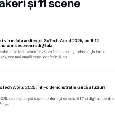
keri și 11 scene
i vin în fața audienței GoTech World 2025, pe 11–12
ransformă economia digitală
ecial la GoTech World 2025, va îmbina arta și tehnologia într-o
025, cea mai amplă expo-conferință B2B…
oTech World 2025, într-o demonstrație unică a fuziunii
25, cea mai amplă expo-conferință de soluții IT și digitale pentru
 Est,…