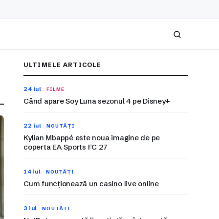
Caută
ULTIMELE ARTICOLE
24 iul
FILME
Când apare Soy Luna sezonul 4 pe Disney+
22 iul
NOUTĂȚI
Kylian Mbappé este noua imagine de pe
coperta EA Sports FC 27
14 iul
NOUTĂȚI
Cum funcționează un casino live online
3 iul
NOUTĂȚI