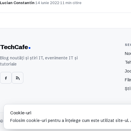
Lucian Constantin
14 iunie 2022
11 min citire
SE
TechCafe
No
Blog noutăți și știri IT, evenimente IT și
Te
tutoriale
Joc
Fil
Ști
Cookie-uri
Folosim cookie-uri pentru a înțelege cum este utilizat site-ul
© 2026 TechCafe. Toate drepturile rezervate.