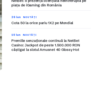
NetBet: o prezență licențiată neîntreruptă pe
piața de iGaming din România
26 iun
NOUTĂȚI
Cota 50 la orice pariu 1X2 pe Mondial
10 iun
NOUTĂȚI
Premiile senzaționale continuă la NetBet
Casino: Jackpot de peste 1.500.000 RON
câștigat la slotul Amusnet 40 Glossy Hot