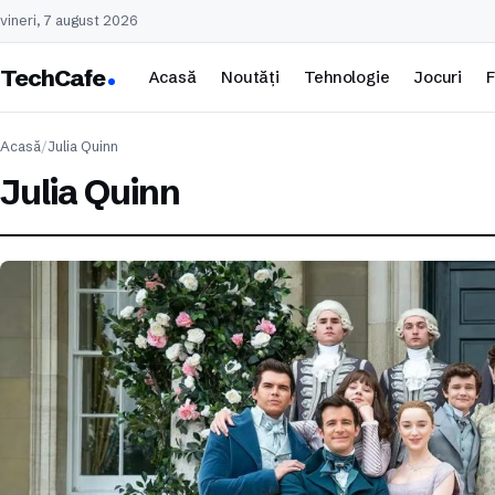
vineri, 7 august 2026
TechCafe
Acasă
Noutăți
Tehnologie
Jocuri
F
Acasă
/
Julia Quinn
Julia Quinn