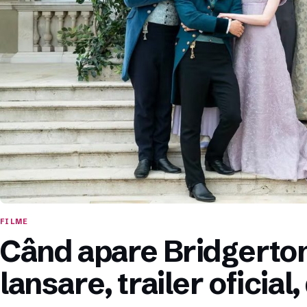
FILME
Când apare Bridgerton
lansare, trailer oficial