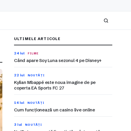
Caută
ULTIMELE ARTICOLE
24 iul
FILME
Când apare Soy Luna sezonul 4 pe Disney+
22 iul
NOUTĂȚI
Kylian Mbappé este noua imagine de pe
coperta EA Sports FC 27
14 iul
NOUTĂȚI
Cum funcționează un casino live online
3 iul
NOUTĂȚI