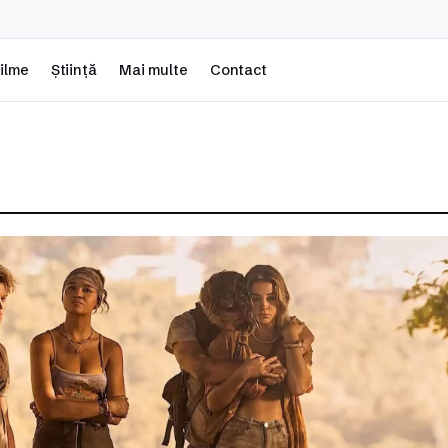
ilme
Știință
Mai multe
Contact