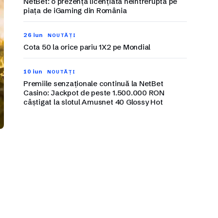
NetBet: o prezență licențiată neîntreruptă pe
piața de iGaming din România
26 iun
NOUTĂȚI
Cota 50 la orice pariu 1X2 pe Mondial
10 iun
NOUTĂȚI
Premiile senzaționale continuă la NetBet
Casino: Jackpot de peste 1.500.000 RON
câștigat la slotul Amusnet 40 Glossy Hot