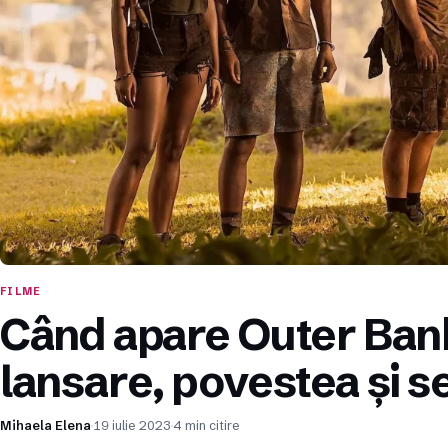
FILME
Când apare Outer Bank
lansare, povestea și se
Mihaela Elena
19 iulie 2023
4 min citire