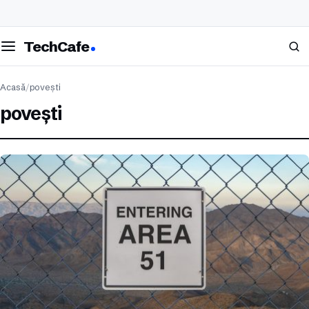
eschide meniul
Caută
TechCafe
Acasă
/
povești
povești