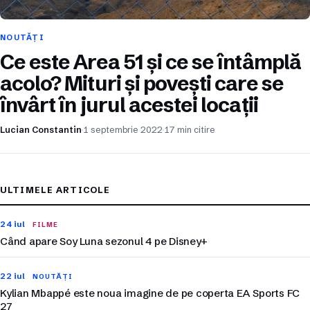
NOUTĂȚI
Ce este Area 51 și ce se întâmplă
acolo? Mituri și povești care se
învârt în jurul acestei locații
Lucian Constantin
1 septembrie 2022
17 min citire
ULTIMELE ARTICOLE
24 iul
FILME
Când apare Soy Luna sezonul 4 pe Disney+
22 iul
NOUTĂȚI
Kylian Mbappé este noua imagine de pe coperta EA Sports FC
27