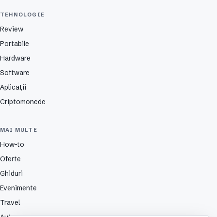
TEHNOLOGIE
Review
Portabile
Hardware
Software
Aplicații
Criptomonede
MAI MULTE
How-to
Oferte
Ghiduri
Evenimente
Travel
Auto