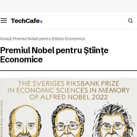
eschide meniul
Caută
TechCafe
Acasă
/
Premiul Nobel pentru Științe Economice
Premiul Nobel pentru Științe
Economice