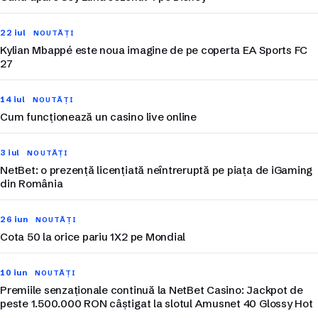
22 iul
NOUTĂȚI
Kylian Mbappé este noua imagine de pe coperta EA Sports FC
27
14 iul
NOUTĂȚI
Cum funcționează un casino live online
3 iul
NOUTĂȚI
NetBet: o prezență licențiată neîntreruptă pe piața de iGaming
din România
26 iun
NOUTĂȚI
Cota 50 la orice pariu 1X2 pe Mondial
10 iun
NOUTĂȚI
Premiile senzaționale continuă la NetBet Casino: Jackpot de
peste 1.500.000 RON câștigat la slotul Amusnet 40 Glossy Hot