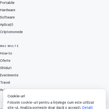
Portabile
Hardware
Software
Aplicații
Criptomonede
MAI MULTE
How-to
Oferte
Ghiduri
Evenimente
Travel
Auto
Cookie-uri
Folosim cookie-uri pentru a înțelege cum este utilizat
site-ul. Analiza pornește doar dacă o accepți.
Detalii