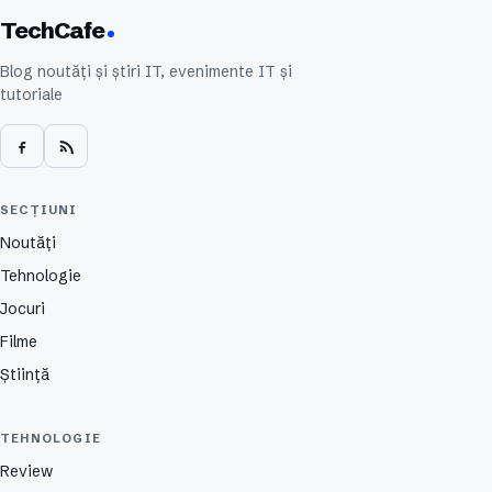
TechCafe
Blog noutăți și știri IT, evenimente IT și
tutoriale
SECȚIUNI
Noutăți
Tehnologie
Jocuri
Filme
Știință
TEHNOLOGIE
Review