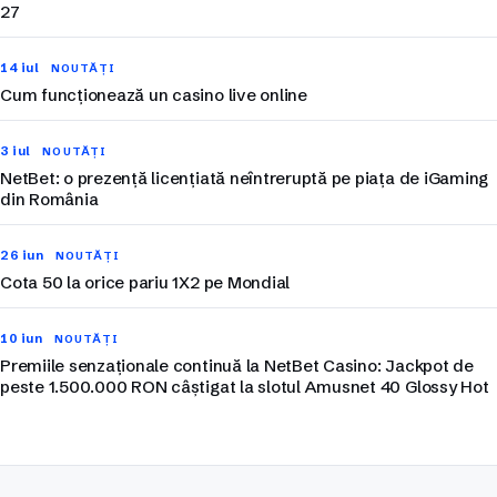
27
14 iul
NOUTĂȚI
Cum funcționează un casino live online
3 iul
NOUTĂȚI
NetBet: o prezență licențiată neîntreruptă pe piața de iGaming
din România
26 iun
NOUTĂȚI
Cota 50 la orice pariu 1X2 pe Mondial
10 iun
NOUTĂȚI
Premiile senzaționale continuă la NetBet Casino: Jackpot de
peste 1.500.000 RON câștigat la slotul Amusnet 40 Glossy Hot