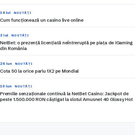
14 iul
NOUTĂȚI
Cum funcționează un casino live online
3 iul
NOUTĂȚI
NetBet: o prezență licențiată neîntreruptă pe piața de iGaming
din România
26 iun
NOUTĂȚI
Cota 50 la orice pariu 1X2 pe Mondial
10 iun
NOUTĂȚI
Premiile senzaționale continuă la NetBet Casino: Jackpot de
peste 1.500.000 RON câștigat la slotul Amusnet 40 Glossy Hot