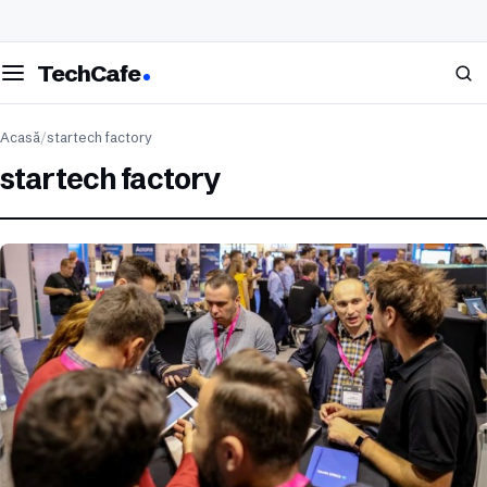
eschide meniul
Caută
TechCafe
Acasă
/
startech factory
startech factory