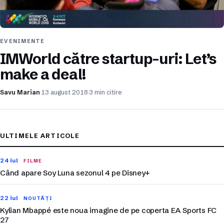
EVENIMENTE
IMWorld către startup-uri: Let’s
make a deal!
Savu Marian
13 august 2018
3 min citire
ULTIMELE ARTICOLE
24 iul
FILME
Când apare Soy Luna sezonul 4 pe Disney+
22 iul
NOUTĂȚI
Kylian Mbappé este noua imagine de pe coperta EA Sports FC
27