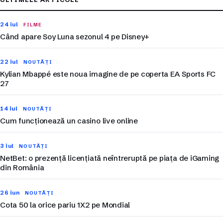
24 iul
FILME
Când apare Soy Luna sezonul 4 pe Disney+
22 iul
NOUTĂȚI
Kylian Mbappé este noua imagine de pe coperta EA Sports FC
27
14 iul
NOUTĂȚI
Cum funcționează un casino live online
3 iul
NOUTĂȚI
NetBet: o prezență licențiată neîntreruptă pe piața de iGaming
din România
26 iun
NOUTĂȚI
Cota 50 la orice pariu 1X2 pe Mondial