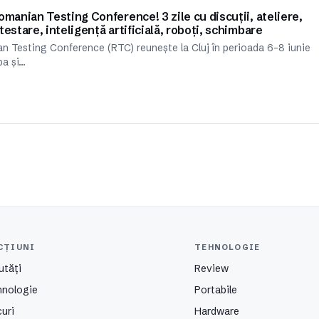
Romanian Testing Conference! 3 zile cu discuții, ateliere,
testare, inteligență artificială, roboți, schimbare
n Testing Conference (RTC) reunește la Cluj în perioada 6-8 iunie
pa și…
CȚIUNI
TEHNOLOGIE
utăți
Review
hnologie
Portabile
uri
Hardware