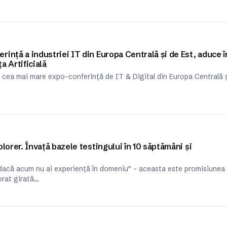
ință a industriei IT din Europa Centrală și de Est, aduce î
a Artificială
 cea mai mare expo-conferință de IT & Digital din Europa Centrală 
lorer. Învață bazele testingului în 10 săptămâni și
r dacă acum nu ai experiență în domeniu” – aceasta este promisiunea
orat girată…