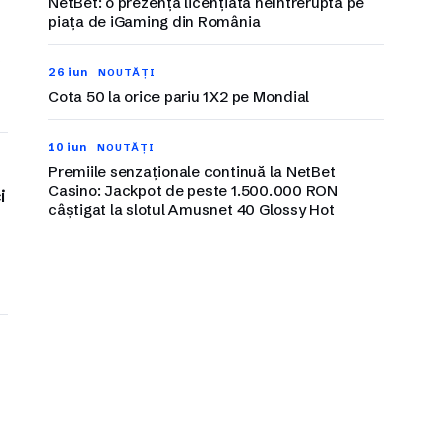
NetBet: o prezență licențiată neîntreruptă pe
piața de iGaming din România
.
26 iun
NOUTĂȚI
Cota 50 la orice pariu 1X2 pe Mondial
10 iun
NOUTĂȚI
Premiile senzaționale continuă la NetBet
Casino: Jackpot de peste 1.500.000 RON
i
câștigat la slotul Amusnet 40 Glossy Hot