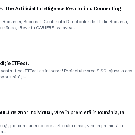
e Artificial Intelligence Revolution. Connecting
a României, Bucuresti Conferința Directorilor de IT din România,
România și Revista CARIERE, va avea…
diție ITFest!
pentru tine. ITFest se întoarce! Proiectul marca SiSC, ajuns la cea
 oportunități…
ui de zbor individual, vine în premieră în România, la
g, pionierul unei noi ere a zborului uman, vine în premieră în
ea…