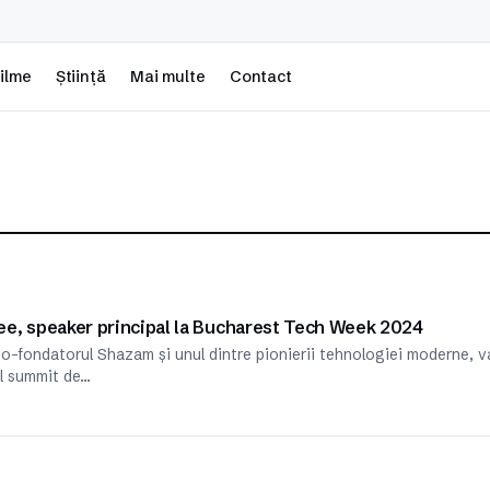
ilme
Știință
Mai multe
Contact
ee, speaker principal la Bucharest Tech Week 2024
co-fondatorul Shazam și unul dintre pionierii tehnologiei moderne, v
ul summit de…