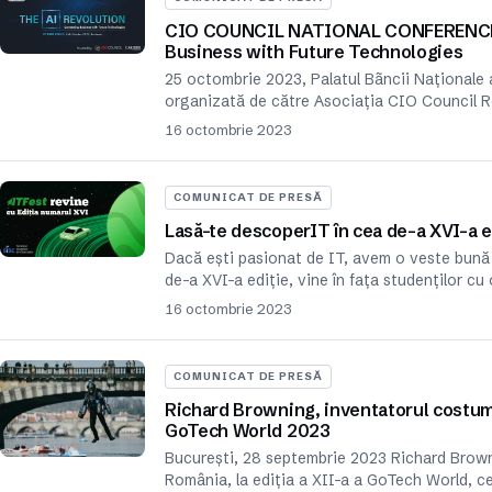
CIO COUNCIL NATIONAL CONFERENCE. Th
Business with Future Technologies
25 octombrie 2023, Palatul Bãncii Naționale 
organizată de către Asociația CIO Council 
16 octombrie 2023
COMUNICAT DE PRESĂ
Lasă-te descoperIT în cea de-a XVI-a e
Dacă ești pasionat de IT, avem o veste bună 
de-a XVI-a ediție, vine în fața studenților cu
16 octombrie 2023
COMUNICAT DE PRESĂ
Richard Browning, inventatorul costumul
GoTech World 2023
București, 28 septembrie 2023 Richard Brownin
România, la ediția a XII-a a GoTech World, c