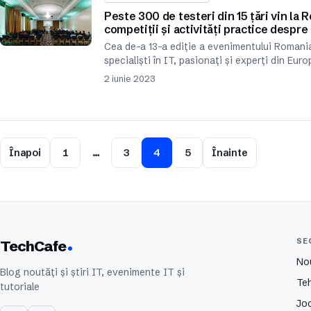
Peste 300 de testeri din 15 țări vin la 
competiții și activități practice despre 
Cea de-a 13-a ediție a evenimentului Romania
specialiști în IT, pasionați și experți din Euro
2 iunie 2023
Înapoi
1
…
3
4
5
Înainte
SE
TechCafe
No
Blog noutăți și știri IT, evenimente IT și
Te
tutoriale
Joc