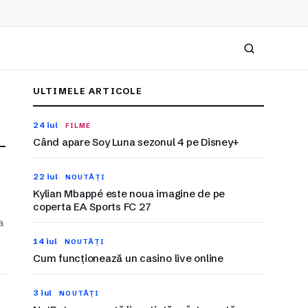
Caută
ULTIMELE ARTICOLE
24 iul
FILME
Când apare Soy Luna sezonul 4 pe Disney+
22 iul
NOUTĂȚI
Kylian Mbappé este noua imagine de pe
coperta EA Sports FC 27
a
14 iul
NOUTĂȚI
Cum funcționează un casino live online
3 iul
NOUTĂȚI