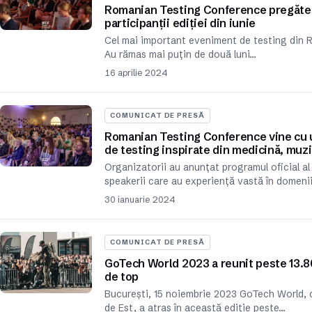
Romanian Testing Conference pregăteș
participanții ediției din iunie
Cel mai important eveniment de testing din Ro
Au rămas mai puțin de două luni…
16 aprilie 2024
COMUNICAT DE PRESĂ
Romanian Testing Conference vine cu un
de testing inspirate din medicină, muzic
Organizatorii au anunțat programul oficial a
speakerii care au experiență vastă în domenii
30 ianuarie 2024
COMUNICAT DE PRESĂ
GoTech World 2023 a reunit peste 13.80
de top
București, 15 noiembrie 2023 GoTech World, c
de Est, a atras în această ediție peste…