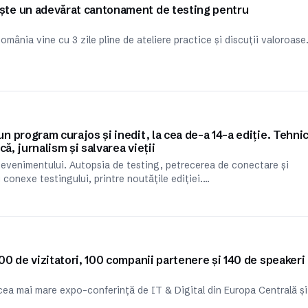
te un adevărat cantonament de testing pentru
mânia vine cu 3 zile pline de ateliere practice și discuții valoroase
 program curajos și inedit, la cea de-a 14-a ediție. Tehnic
ă, jurnalism și salvarea vieții
l evenimentului. Autopsia de testing, petrecerea de conectare și
 conexe testingului, printre noutățile ediției.…
0 de vizitatori, 100 companii partenere și 140 de speakeri
ea mai mare expo-conferință de IT & Digital din Europa Centrală și