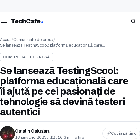
eschide meniul
Caută
TechCafe
Acasă
/
Comunicate de presa
/
Se lansează TestingScool: platforma educațională care…
COMUNICAT DE PRESĂ
Se lansează TestingScool:
platforma educațională care
îi ajută pe cei pasionați de
tehnologie să devină testeri
autentici
Catalin Calugaru
Copiază link
16 ianuarie 2023, 12:16
·
3 min citire