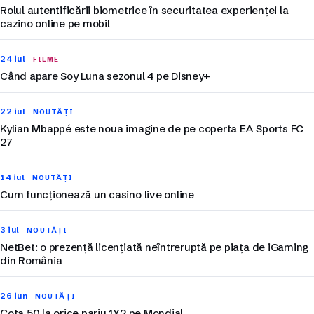
Rolul autentificării biometrice în securitatea experienței la
cazino online pe mobil
24 iul
FILME
Când apare Soy Luna sezonul 4 pe Disney+
22 iul
NOUTĂȚI
Kylian Mbappé este noua imagine de pe coperta EA Sports FC
27
14 iul
NOUTĂȚI
Cum funcționează un casino live online
3 iul
NOUTĂȚI
NetBet: o prezență licențiată neîntreruptă pe piața de iGaming
din România
26 iun
NOUTĂȚI
Cota 50 la orice pariu 1X2 pe Mondial