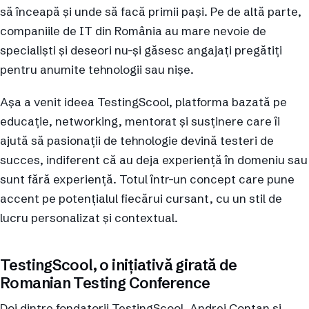
să înceapă și unde să facă primii pași. Pe de altă parte,
companiile de IT din România au mare nevoie de
specialiști și deseori nu-și găsesc angajați pregătiți
pentru anumite tehnologii sau nișe.
Așa a venit ideea TestingScool, platforma bazată pe
educație, networking, mentorat și susținere care îi
ajută să pasionații de tehnologie devină testeri de
succes, indiferent că au deja experiență în domeniu sau
sunt fără experiență. Totul într-un concept care pune
accent pe potențialul fiecărui cursant, cu un stil de
lucru personalizat și contextual.
TestingScool, o inițiativă girată de
Romanian Testing Conference
Doi dintre fondatorii TestingScool, Andrei Conțan și