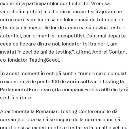
experiența participanților sunt diferite. Vrem să
valorificăm potențialul fiecărui cursant și îi ajutăm pe
cei cu care vom lucra să se folosească de tot ceea ce
știu deja din meseriile lor de acum ca să devină testeri
autentici, performanți și competitivi. Dăm mai departe
ceea ce fiecare dintre noi, fondatorii și trainerii, am
învățat în zeci de ani de testing”, afirmă Andrei Conțan,
co-fondator TestingScool.
În acest moment în echipă sunt 7 traineri care cumulat
o experiență de peste 100 de ani în software testing la
Parlamentul European și la companii Forbes 500 din țară
și străinătate.
Apartenența la Romanian Testing Conference le dă
cursanților ocazia să se inspire de la cei mai buni, să
practice și să experimenteze testarea la un alt nivel, cu