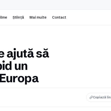
ilme
Știință
Mai multe
Contact
 ajută să
pid un
 Europa
Copiază li