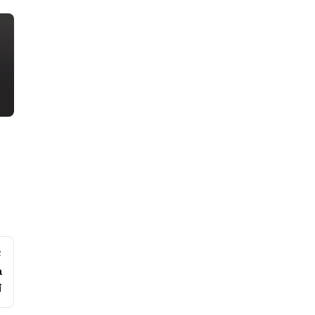
R
a
i