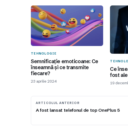
TEHNOLOGIE
Semnificație emoticoane: Ce
TEHNOL
înseamnă și ce transmite
Ce înse
fiecare?
fost al
23 aprilie 2024
19 decem
ARTICOLUL ANTERIOR
A fost lansat telefonul de top OnePlus 5