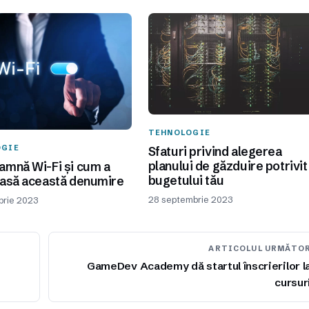
TEHNOLOGIE
OGIE
Sfaturi privind alegerea
planului de găzduire potrivit
amnă Wi-Fi și cum a
bugetului tău
easă această denumire
28 septembrie 2023
brie 2023
ARTICOLUL URMĂTO
GameDev Academy dă startul înscrierilor l
cursur