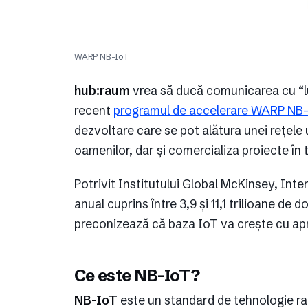
WARP NB-IoT
hub:raum
vrea să ducă comunicarea cu “lucr
recent
programul de accelerare WARP NB
dezvoltare care se pot alătura unei rețele
oamenilor, dar și comercializa proiecte în
Potrivit Institutului Global McKinsey, Int
anual cuprins între 3,9 și 11,1 trilioane de 
preconizează că baza IoT va crește cu ap
Ce este NB-IoT?
NB-IoT
este un standard de tehnologie ra