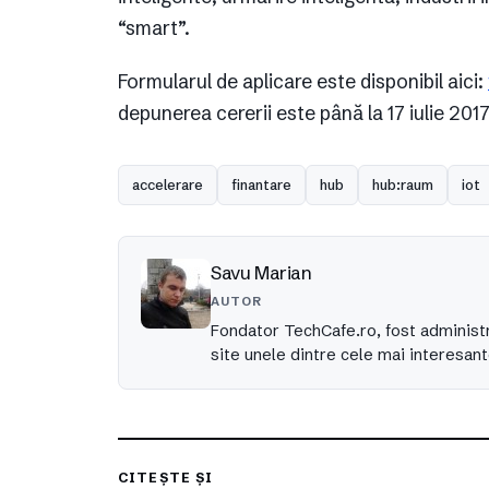
“smart”.
Formularul de aplicare este disponibil aici:
depunerea cererii este până la 17 iulie 2017
accelerare
finantare
hub
hub:raum
iot
Savu Marian
AUTOR
Fondator TechCafe.ro, fost administr
site unele dintre cele mai interesant
CITEȘTE ȘI