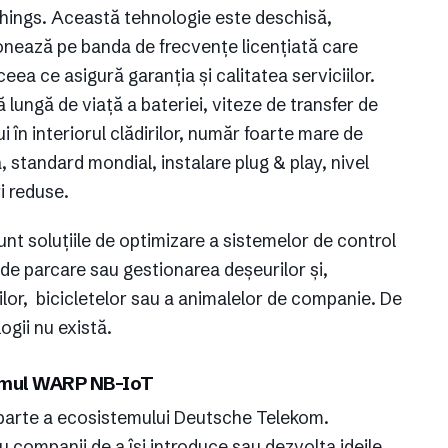
 Things. Această tehnologie este deschisă,
onează pe banda de frecvențe licențiată care
eea ce asigură garanția și calitatea serviciilor.
 lungă de viață a bateriei, viteze de transfer de
 în interiorul clădirilor, număr foarte mare de
, standard mondial, instalare plug & play, nivel
ri reduse.
nt soluțiile de optimizare a sistemelor de control
e de parcare sau gestionarea deșeurilor și,
lor, bicicletelor sau a animalelor de companie. De
logii nu există.
ramul WARP NB-IoT
parte a ecosistemului Deutsche Telekom.
 companii de a își introduce sau dezvolta ideile