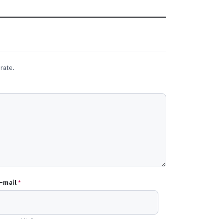
rate.
-mail
*