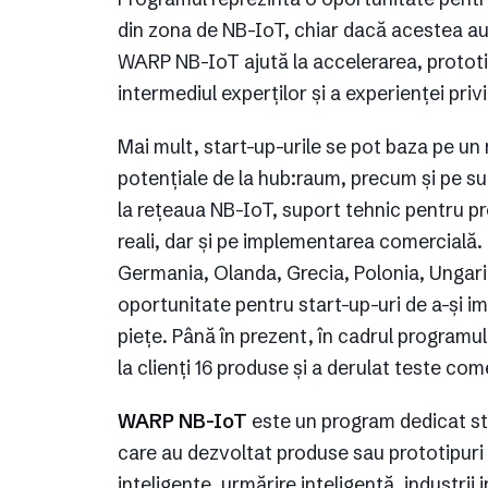
din zona de NB-IoT, chiar dacă acestea au f
WARP NB-IoT ajută la accelerarea, prototipa
intermediul experților și a experienței pr
Mai mult, start-up-urile se pot baza pe un m
potențiale de la hub:raum, precum și pe sup
la rețeaua NB-IoT, suport tehnic pentru pro
reali, dar și pe implementarea comercială.
Germania, Olanda, Grecia, Polonia, Ungaria,
oportunitate pentru start-up-uri de a-și im
piețe. Până în prezent, în cadrul program
la clienți 16 produse și a derulat teste co
WARP NB-IoT
este un program dedicat sta
care au dezvoltat produse sau prototipuri
inteligente, urmărire inteligentă, industrii