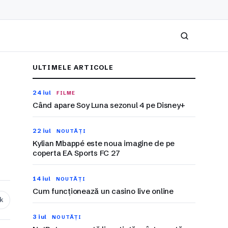
Caută
ULTIMELE ARTICOLE
24 iul
FILME
Când apare Soy Luna sezonul 4 pe Disney+
22 iul
NOUTĂȚI
Kylian Mbappé este noua imagine de pe
coperta EA Sports FC 27
14 iul
NOUTĂȚI
Cum funcționează un casino live online
nk
3 iul
NOUTĂȚI