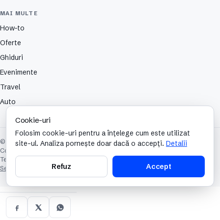
MAI MULTE
How-to
Oferte
Ghiduri
Evenimente
Travel
Auto
Cookie-uri
Folosim cookie-uri pentru a înțelege cum este utilizat
© 2026 TechCafe. Toate drepturile rezervate.
site-ul. Analiza pornește doar dacă o accepți.
Detalii
Contact
Despre
Partenerii nostri
Autori
Publicitate
Cookies
Confidențialitate
Termeni și condiții
Refuz
Accept
Setări cookie-uri