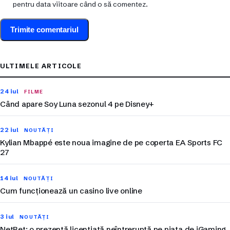
pentru data viitoare când o să comentez.
ULTIMELE ARTICOLE
24 iul
FILME
Când apare Soy Luna sezonul 4 pe Disney+
22 iul
NOUTĂȚI
Kylian Mbappé este noua imagine de pe coperta EA Sports FC
27
14 iul
NOUTĂȚI
Cum funcționează un casino live online
3 iul
NOUTĂȚI
NetBet: o prezență licențiată neîntreruptă pe piața de iGaming