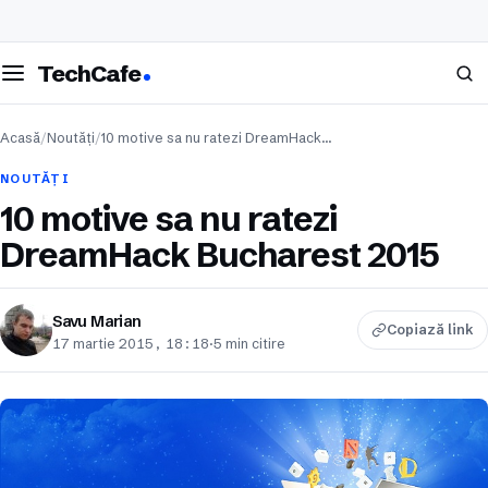
eschide meniul
Caută
TechCafe
Acasă
/
Noutăți
/
10 motive sa nu ratezi DreamHack…
NOUTĂȚI
10 motive sa nu ratezi
DreamHack Bucharest 2015
Savu Marian
Copiază link
17 martie 2015, 18:18
·
5 min citire