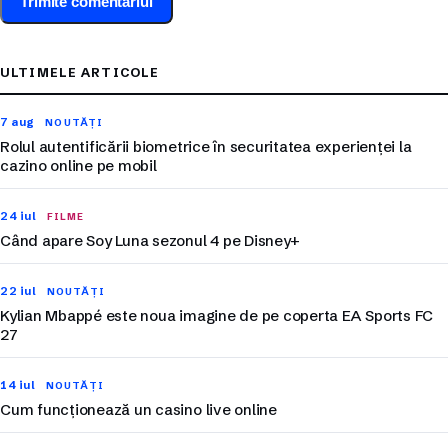
ULTIMELE ARTICOLE
7 aug
NOUTĂȚI
Rolul autentificării biometrice în securitatea experienței la
cazino online pe mobil
24 iul
FILME
Când apare Soy Luna sezonul 4 pe Disney+
22 iul
NOUTĂȚI
Kylian Mbappé este noua imagine de pe coperta EA Sports FC
27
14 iul
NOUTĂȚI
Cum funcționează un casino live online