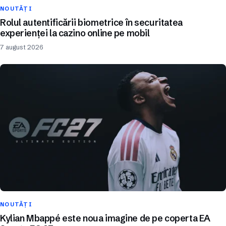
NOUTĂȚI
Rolul autentificării biometrice în securitatea
experienței la cazino online pe mobil
7 august 2026
NOUTĂȚI
Kylian Mbappé este noua imagine de pe coperta EA