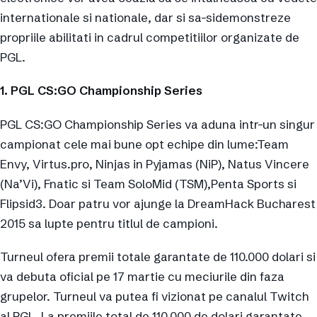
internationale si nationale, dar si sa-sidemonstreze
propriile abilitati in cadrul competitiilor organizate de
PGL.
1. PGL CS:GO Championship Series
PGL CS:GO Championship Series va aduna intr-un singur
campionat cele mai bune opt echipe din lume:Team
Envy, Virtus.pro, Ninjas in Pyjamas (NiP), Natus Vincere
(Na’Vi), Fnatic si Team SoloMid (TSM),Penta Sports si
Flipsid3. Doar patru vor ajunge la DreamHack Bucharest
2015 sa lupte pentru titlul de campioni.
Turneul ofera premii totale garantate de 110.000 dolari si
va debuta oficial pe 17 martie cu meciurile din faza
grupelor. Turneul va putea fi vizionat pe canalul Twitch
al PGL. La premiile total de 110.000 de dolari garantate