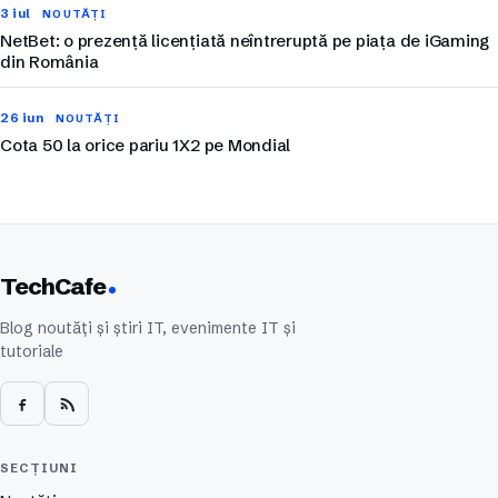
3 iul
NOUTĂȚI
NetBet: o prezență licențiată neîntreruptă pe piața de iGaming
din România
26 iun
NOUTĂȚI
Cota 50 la orice pariu 1X2 pe Mondial
TechCafe
Blog noutăți și știri IT, evenimente IT și
tutoriale
SECȚIUNI