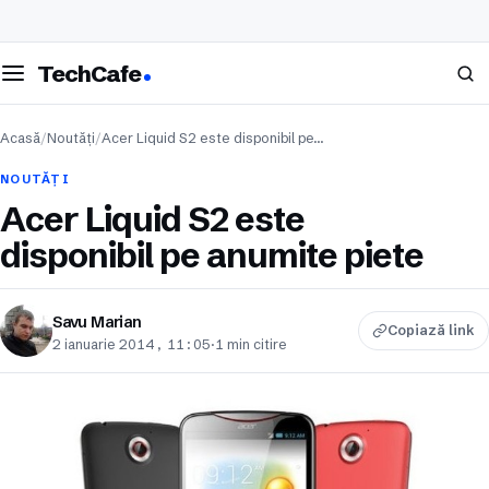
eschide meniul
Caută
TechCafe
Acasă
/
Noutăți
/
Acer Liquid S2 este disponibil pe…
NOUTĂȚI
Acer Liquid S2 este
disponibil pe anumite piete
Savu Marian
Copiază link
2 ianuarie 2014, 11:05
·
1 min citire