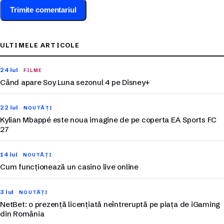
ULTIMELE ARTICOLE
24 iul
FILME
Când apare Soy Luna sezonul 4 pe Disney+
22 iul
NOUTĂȚI
Kylian Mbappé este noua imagine de pe coperta EA Sports FC
27
14 iul
NOUTĂȚI
Cum funcționează un casino live online
3 iul
NOUTĂȚI
NetBet: o prezență licențiată neîntreruptă pe piața de iGaming
din România