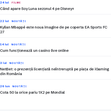
24 iul
FILME
Când apare Soy Luna sezonul 4 pe Disney+
22 iul
NOUTĂȚI
Kylian Mbappé este noua imagine de pe coperta EA Sports FC
27
14 iul
NOUTĂȚI
Cum funcționează un casino live online
3 iul
NOUTĂȚI
NetBet: o prezență licențiată neîntreruptă pe piața de iGaming
din România
26 iun
NOUTĂȚI
Cota 50 la orice pariu 1X2 pe Mondial