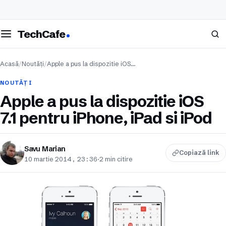
eschide meniul
Caută
TechCafe
Acasă
/
Noutăți
/
Apple a pus la dispozitie iOS…
NOUTĂȚI
Apple a pus la dispozitie iOS
7.1 pentru iPhone, iPad si iPod
Savu Marian
Copiază link
10 martie 2014, 23:36
·
2 min citire