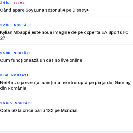
24 iul
FILME
Când apare Soy Luna sezonul 4 pe Disney+
22 iul
NOUTĂȚI
Kylian Mbappé este noua imagine de pe coperta EA Sports FC
27
14 iul
NOUTĂȚI
Cum funcționează un casino live online
3 iul
NOUTĂȚI
NetBet: o prezență licențiată neîntreruptă pe piața de iGaming
din România
26 iun
NOUTĂȚI
Cota 50 la orice pariu 1X2 pe Mondial