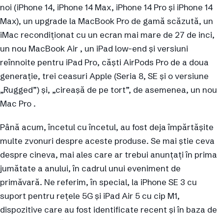
noi (iPhone 14, ‌iPhone 14‌ Max, iPhone 14 Pro și ‌iPhone 14‌
Max), un upgrade la MacBook Pro de gamă scăzută, un
iMac recondiționat cu un ecran mai mare de 27 de inci,
un nou MacBook Air , un iPad low-end și versiuni
reînnoite pentru iPad Pro, căști AirPods Pro de a doua
generație, trei ceasuri Apple (Seria 8, SE și o versiune
„Rugged”) și, „cireașă de pe tort”, de asemenea, un nou
Mac Pro .
Până acum, încetul cu încetul, au fost deja împărtășite
multe zvonuri despre aceste produse. Se mai știe ceva
despre cineva, mai ales care ar trebui anunțați în prima
jumătate a anului, în cadrul unui eveniment de
primăvară. Ne referim, în special, la iPhone SE 3 cu
suport pentru rețele 5G și iPad Air 5 cu cip M1,
dispozitive care au fost identificate recent și în baza de