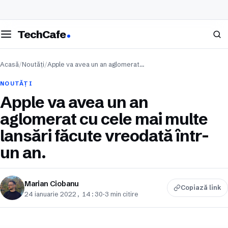
eschide meniul
Caută
TechCafe
Acasă
/
Noutăți
/
Apple va avea un an aglomerat…
NOUTĂȚI
Apple va avea un an
aglomerat cu cele mai multe
lansări făcute vreodată într-
un an.
Marian Ciobanu
Copiază link
24 ianuarie 2022, 14:30
·
3 min citire