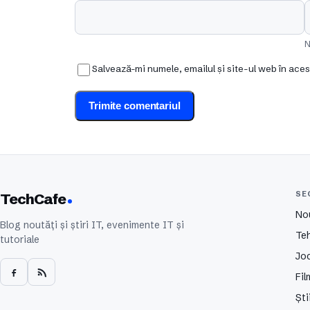
N
Salvează-mi numele, emailul și site-ul web în ace
SE
TechCafe
No
Blog noutăți și știri IT, evenimente IT și
Te
tutoriale
Joc
Fil
Ști