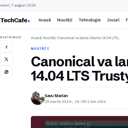
vineri, 7 august 2026
TechCafe
Acasă
Noutăți
Tehnologie
Jocuri
F
DISTRIBUIE
Acasă
/
Noutăți
/
Canonical va lansa Ubuntu 14.04 LTS…
NOUTĂȚI
Canonical va l
14.04 LTS Trust
Savu Marian
28 martie 2014, 18:08
·
1 min citire