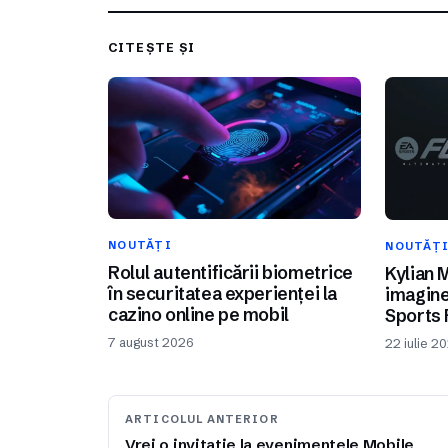
CITEȘTE ȘI
NOUTĂȚI
NOUTĂȚ
Rolul autentificării biometrice
Kylian 
în securitatea experienței la
imagine
cazino online pe mobil
Sports 
7 august 2026
22 iulie 2
ARTICOLUL ANTERIOR
Vrei o invitatie la evenimentele Mobile