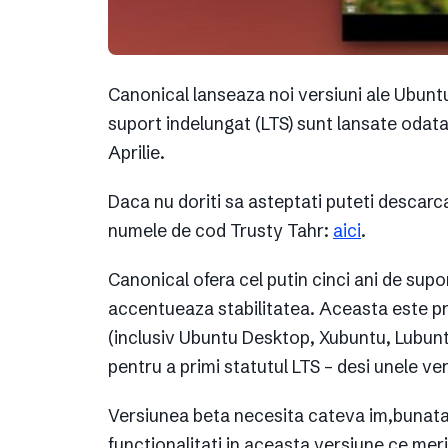
Canonical lanseaza noi versiuni ale Ubuntu 
suport indelungat (LTS) sunt lansate odata 
Aprilie.
Daca nu doriti sa asteptati puteti descarc
numele de cod Trusty Tahr:
aici
.
Canonical ofera cel putin cinci ani de supo
accentueaza stabilitatea. Aceasta este pr
(inclusiv Ubuntu Desktop, Xubuntu, Lubun
pentru a primi statutul LTS – desi unele ver
Versiunea beta necesita cateva im,bunatati
functionalitati in aceasta versiune ce meri