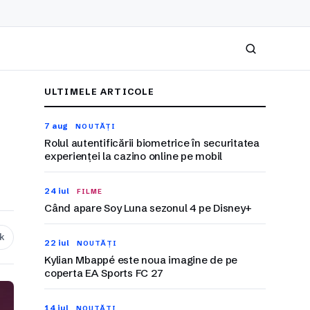
Caută
ULTIMELE ARTICOLE
7 aug
NOUTĂȚI
Rolul autentificării biometrice în securitatea
experienței la cazino online pe mobil
24 iul
FILME
Când apare Soy Luna sezonul 4 pe Disney+
nk
22 iul
NOUTĂȚI
Kylian Mbappé este noua imagine de pe
coperta EA Sports FC 27
14 iul
NOUTĂȚI