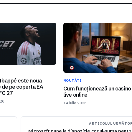
I
Mbappé este noua
NOUTĂȚI
 de pe coperta EA
Cum funcționează un casino
FC 27
live online
026
14 iulie 2026
ARTICOLUL URMĂTO
Microsoft pune la dispozitie codul-sursa pentr