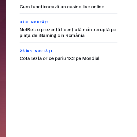
Cum funcționează un casino live online
3 iul
NOUTĂȚI
NetBet: o prezență licențiată neîntreruptă pe
piața de iGaming din România
26 iun
NOUTĂȚI
Cota 50 la orice pariu 1X2 pe Mondial