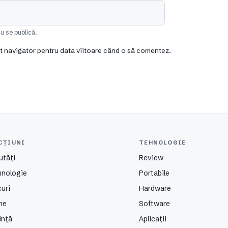
u se publică.
st navigator pentru data viitoare când o să comentez.
CȚIUNI
TEHNOLOGIE
utăți
Review
hnologie
Portabile
uri
Hardware
me
Software
ință
Aplicații