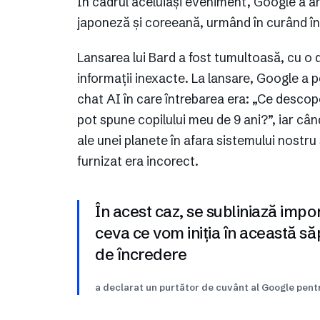
În cadrul aceluiași eveniment, Google a a
japoneză și coreeană, urmând în curând în
Lansarea lui Bard a fost tumultoasă, cu o 
informații inexacte. La lansare, Google a 
chat AI în care întrebarea era: „Ce descop
pot spune copilului meu de 9 ani?”, iar câ
ale unei planete în afara sistemului nostr
furnizat era incorect.
În acest caz, se subliniază impo
ceva ce vom iniția în această 
de încredere
a declarat un purtător de cuvânt al Google pen