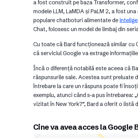
a fost construit pe baza Transformer, conf
modele LLM, LaMDA și PaLM 2, a fost una c
populare chatboturi alimentate de
intelige
Chat, folosesc un model de limbaj din seri
Cu toate că Bard funcționează similar cu 
că serviciul Google va extrage informațiil
Încă o diferență notabilă este aceea că Bar
răspunsurile sale. Acestea sunt preluate di
întrebare la care un răspuns poate fi însoți
exemplu, atunci când s-a pus întrebarea: „
vizitat în New York?”, Bard a oferit o listă d
Cine va avea acces la Google 