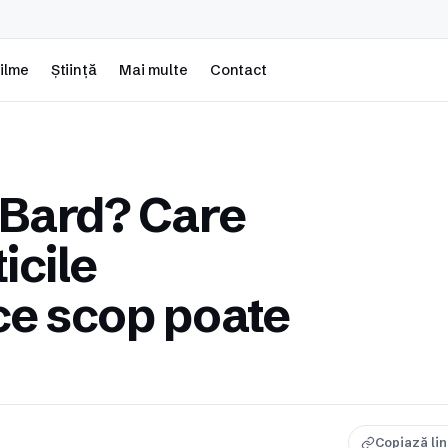
ilme
Știință
Mai multe
Contact
 Bard? Care
icile
 ce scop poate
Copiază li