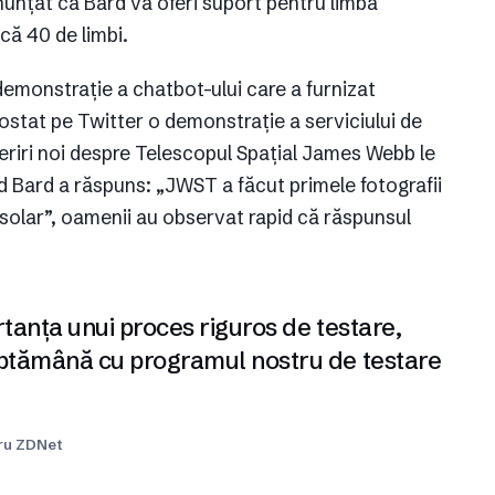
nunțat că Bard va oferi suport pentru limba
că 40 de limbi.
demonstrație a chatbot-ului care a furnizat
postat pe Twitter o demonstrație a serviciului de
eriri noi despre Telescopul Spațial James Webb le
nd Bard a răspuns: „JWST a făcut primele fotografii
u solar”, oamenii au observat rapid că răspunsul
rtanța unui proces riguros de testare,
săptămână cu programul nostru de testare
tru ZDNet