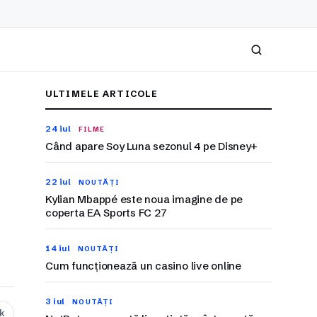
Caută
ULTIMELE ARTICOLE
24 iul
FILME
Când apare Soy Luna sezonul 4 pe Disney+
22 iul
NOUTĂȚI
Kylian Mbappé este noua imagine de pe
coperta EA Sports FC 27
14 iul
NOUTĂȚI
Cum funcționează un casino live online
3 iul
NOUTĂȚI
nk