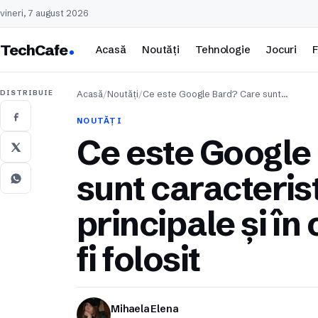
vineri, 7 august 2026
TechCafe
Acasă
Noutăți
Tehnologie
Jocuri
F
DISTRIBUIE
Acasă
/
Noutăți
/
Ce este Google Bard? Care sunt…
NOUTĂȚI
Ce este Google
sunt caracterist
principale și în
fi folosit
Mihaela Elena