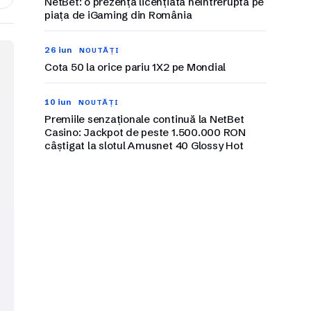
NetBet: o prezență licențiată neîntreruptă pe
piața de iGaming din România
26 iun
NOUTĂȚI
Cota 50 la orice pariu 1X2 pe Mondial
10 iun
NOUTĂȚI
Premiile senzaționale continuă la NetBet
Casino: Jackpot de peste 1.500.000 RON
câștigat la slotul Amusnet 40 Glossy Hot