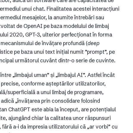
tbot
, adică un software care are capacitatea de
ermediul unui chat. Finalitatea acestei interacțiuni
ntermediul mesajelor, la anumite întrebări sau
ezvoltat de OpenAI pe baza modelului de limbaj
ului 2020, GPT-3, ulterior perfecționat în forma
a mecanismului de învățare profundă (
deep
stice pe baza unui text inițial numit ”prompt”, pe
rincipal următorul cuvânt dintr-o serie de cuvinte.
între „limbajul uman” și „limbajul AI”. Astfel încât
ecise, conforme așteptărilor utilizatorilor,
ală/superficială a unui limbaj de programare,
, adică „învățarea prin consolidare folosind
an ChatGPT este abia la început, are potențialul
rite, ajungând chiar la calitatea unor răspunsuri
 fără a-i da impresia utilizatorului că „ar vorbi” cu