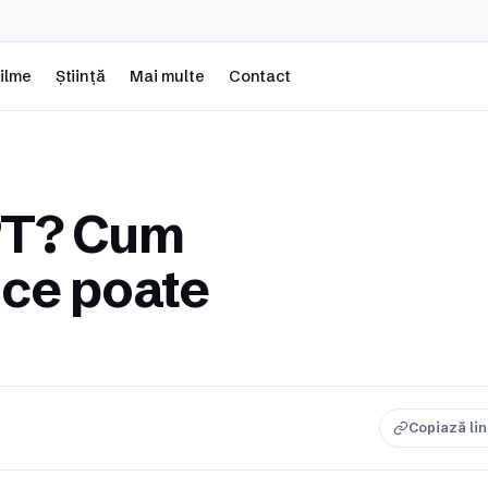
ilme
Știință
Mai multe
Contact
PT? Cum
 ce poate
Copiază li