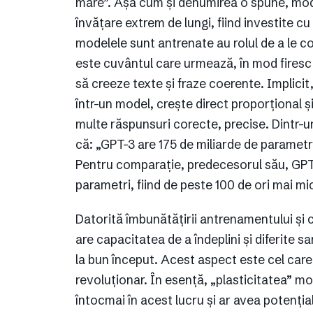
mare”. Așa cum și denumirea o spune, mod
învățare extrem de lungi, fiind investite 
modelele sunt antrenate au rolul de a le c
este cuvântul care urmează, în mod firesc și
să creeze texte și fraze coerente. Implicit
într-un model, crește direct proporțional ș
multe răspunsuri corecte, precise. Dintr-u
că: „GPT-3 are 175 de miliarde de parametri
Pentru comparație, predecesorul său, GPT-2
parametri, fiind de peste 100 de ori mai mic
Datorită îmbunătățirii antrenamentului și
are capacitatea de a îndeplini și diferite s
la bun început. Acest aspect este cel care
revoluționar. În esență, „plasticitatea” m
întocmai în acest lucru și ar avea potenția