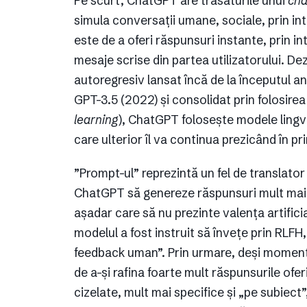
Pe scurt, ChatGPT are trăsăturile unui
cha
simula conversații umane, sociale, prin int
este de a oferi răspunsuri instante, prin i
mesaje scrise din partea utilizatorului. D
autoregresiv lansat încă de la începutul an
GPT-3.5 (2022) și consolidat prin folosire
learning
), ChatGPT folosește modele lingvi
care ulterior îl va continua prezicând în p
”Prompt-ul” reprezintă un fel de translator 
ChatGPT să genereze răspunsuri mult mai pr
așadar care să nu prezinte valența artifici
modelul a fost instruit să învețe prin RLFH
feedback uman”. Prin urmare, deși moment
de a-și rafina foarte mult răspunsurile ofe
cizelate, mult mai specifice și „pe subiect”,