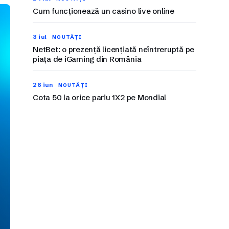
Cum funcționează un casino live online
3 iul
NOUTĂȚI
NetBet: o prezență licențiată neîntreruptă pe
piața de iGaming din România
26 iun
NOUTĂȚI
Cota 50 la orice pariu 1X2 pe Mondial