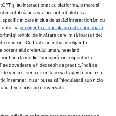
atGPT și au interacționat cu platforma, o mare și
entimentul că aceasta are potențialul de a
ul specific în care în ziua de astăzi interacționăm cu
 faptul că
inteligența artificială nu este superioară
ritmi și tehnici de învățare care imită foarte fidel
ntre neuroni. Cu toate acestea, inteligența
nge potențialul creierului uman, neavând
continuu la mediul înconjurător, respectiv la
T se dovedește a fi deosebit de practic, încă se
te de vedere, ceea ce ne face să tragem concluzia
ctic însemnat, nu ar putea să înlocuiască sub nicio
unui text scris sau conversații.