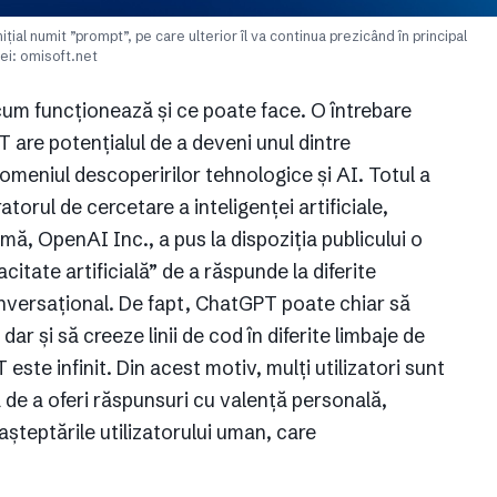
ial numit ”prompt”, pe care ulterior îl va continua prezicând în principal
iei: omisoft.net
um funcționează și ce poate face. O întrebare
 are potențialul de a deveni unul dintre
omeniul descoperirilor tehnologice și AI. Totul a
orul de cercetare a inteligenței artificiale,
, OpenAI Inc., a pus la dispoziția publicului o
itate artificială” de a răspunde la diferite
 conversațional. De fapt, ChatGPT poate chiar să
ar și să creeze linii de cod în diferite limbaje de
ste infinit. Din acest motiv, mulți utilizatori sunt
ă de a oferi răspunsuri cu valență personală,
așteptările utilizatorului uman, care