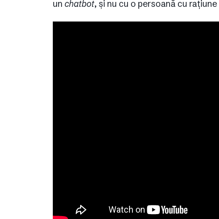
un
chatbot
, și nu cu o persoană cu rațiune 