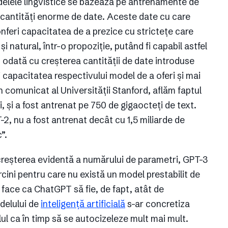
elele lingvistice se bazează pe antrenamente de
cu cantități enorme de date. Aceste date cu care
onferi capacitatea de a prezice cu strictețe care
 natural, într-o propoziție, putând fi capabil astfel
, odată cu creșterea cantității de date introduse
i capacitatea respectivului model de a oferi și mai
n comunicat al Universității Stanford, aflăm faptul
, și a fost antrenat pe 750 de gigaocteți de text.
, nu a fost antrenat decât cu 1,5 miliarde de
”.
 creșterea evidentă a numărului de parametri, GPT-3
arcini pentru care nu există un model prestabilit de
 face ca ChatGPT să fie, de fapt, atât de
odelului de
inteligență artificială
s-ar concretiza
lul ca în timp să se autocizeleze mult mai mult.