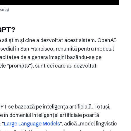
warog
tGPT?
e să știm și cine a dezvoltat acest sistem. OpenAI
u sediul în San Francisco, renumită pentru modelul
acitatea de a genera imagini bazându-se pe
ele ”prompts”), sunt cei care au dezvoltat
T se bazează pe inteligența artificială. Totuși,
în domeniul inteligenței artificiale poartă
 ”
Large Language Models
”, adică „model lingvistic