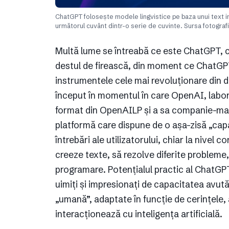
ChatGPT folosește modele lingvistice pe baza unui text iniț
următorul cuvânt dintr-o serie de cuvinte. Sursa fotograf
Multă lume se întreabă ce este ChatGPT, c
destul de firească, din moment ce ChatGPT
instrumentele cele mai revoluționare din d
început în momentul în care OpenAI, laborat
format din OpenAILP și a sa companie-mamă
platformă care dispune de o așa-zisă „capac
întrebări ale utilizatorului, chiar la nivel
creeze texte, să rezolve diferite probleme, d
programare. Potențialul practic al ChatGPT e
uimiți și impresionați de capacitatea avut
„umană”, adaptate în funcție de cerințele, 
interacționează cu inteligența artificială.