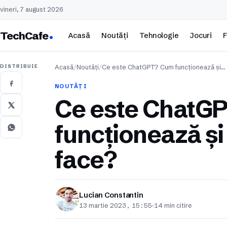
vineri, 7 august 2026
TechCafe
Acasă
Noutăți
Tehnologie
Jocuri
F
DISTRIBUIE
Acasă
/
Noutăți
/
Ce este ChatGPT? Cum funcționează și…
NOUTĂȚI
Ce este ChatG
funcționează și
face?
Lucian Constantin
13 martie 2023, 15:55
·
14 min citire