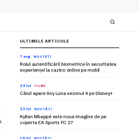
Caută
ULTIMELE ARTICOLE
7 aug
NOUTĂȚI
Rolul autentificării biometrice în securitatea
experienței la cazino online pe mobil
24 iul
FILME
Când apare Soy Luna sezonul 4 pe Disney+
22 iul
NOUTĂȚI
Kylian Mbappé este noua imagine de pe
nk
coperta EA Sports FC 27
14 iul
NOUTĂȚI