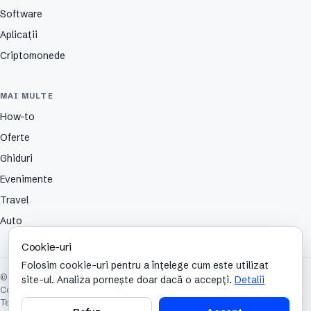
Software
Aplicații
Criptomonede
MAI MULTE
How-to
Oferte
Ghiduri
Evenimente
Travel
Auto
Cookie-uri
Folosim cookie-uri pentru a înțelege cum este utilizat
© 2026 TechCafe. Toate drepturile rezervate.
site-ul. Analiza pornește doar dacă o accepți.
Detalii
Contact
Despre
Partenerii nostri
Autori
Publicitate
Cookies
Confidențialitate
Termeni și condiții