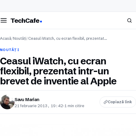
eschide meniul
Caută
TechCafe
Acasă
/
Noutăți
/
Ceasul iWatch, cu ecran flexibil, prezentat…
NOUTĂȚI
Ceasul iWatch, cu ecran
flexibil, prezentat intr-un
brevet de inventie al Apple
Savu Marian
Copiază link
21 februarie 2013, 19:42
·
1 min citire