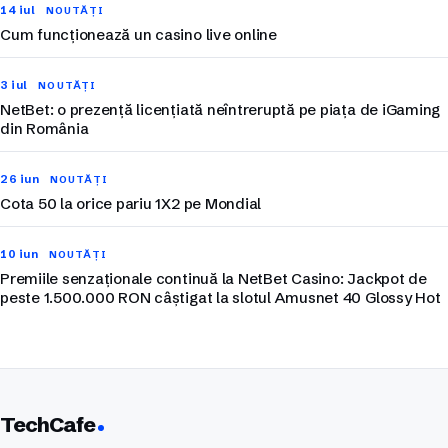
14 iul
NOUTĂȚI
Cum funcționează un casino live online
3 iul
NOUTĂȚI
NetBet: o prezență licențiată neîntreruptă pe piața de iGaming
din România
26 iun
NOUTĂȚI
Cota 50 la orice pariu 1X2 pe Mondial
10 iun
NOUTĂȚI
Premiile senzaționale continuă la NetBet Casino: Jackpot de
peste 1.500.000 RON câștigat la slotul Amusnet 40 Glossy Hot
TechCafe