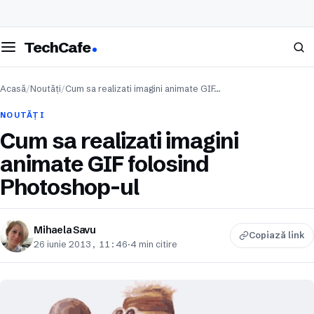
eschide meniul
Caută
TechCafe
Acasă
/
Noutăți
/
Cum sa realizati imagini animate GIF…
NOUTĂȚI
Cum sa realizati imagini
animate GIF folosind
Photoshop-ul
Mihaela Savu
Copiază link
26 iunie 2013, 11:46
·
4 min citire