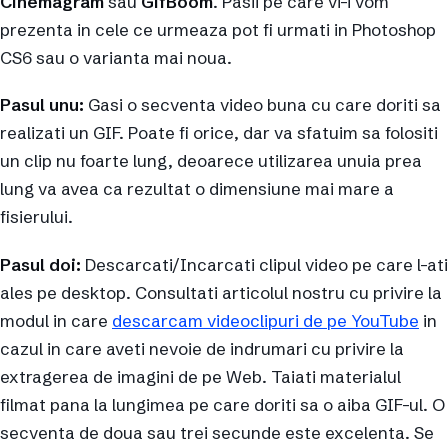
Cinemagram
sau
GifBoom
. Pasii pe care vi-i vom
prezenta in cele ce urmeaza pot fi urmati in Photoshop
CS6 sau o varianta mai noua.
Pasul unu:
Gasi o secventa video buna cu care doriti sa
realizati un GIF. Poate fi orice, dar va sfatuim sa folositi
un clip nu foarte lung, deoarece utilizarea unuia prea
lung va avea ca rezultat o dimensiune mai mare a
fisierului.
Pasul doi:
Descarcati/Incarcati clipul video pe care l-ati
ales pe desktop. Consultati articolul nostru cu privire la
modul in care
descarcam videoclipuri de pe YouTube
in
cazul in care aveti nevoie de indrumari cu privire la
extragerea de imagini de pe Web. Taiati materialul
filmat pana la lungimea pe care doriti sa o aiba GIF-ul. O
secventa de doua sau trei secunde este excelenta. Se