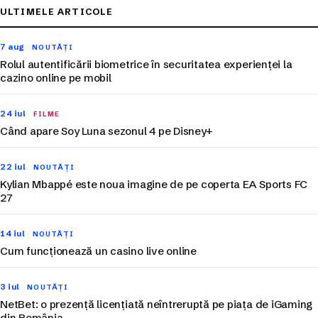
ULTIMELE ARTICOLE
7 aug
NOUTĂȚI
Rolul autentificării biometrice în securitatea experienței la
cazino online pe mobil
24 iul
FILME
Când apare Soy Luna sezonul 4 pe Disney+
22 iul
NOUTĂȚI
Kylian Mbappé este noua imagine de pe coperta EA Sports FC
27
14 iul
NOUTĂȚI
Cum funcționează un casino live online
3 iul
NOUTĂȚI
NetBet: o prezență licențiată neîntreruptă pe piața de iGaming
din România