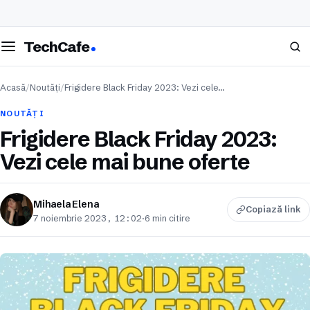
eschide meniul
Caută
TechCafe
Acasă
/
Noutăți
/
Frigidere Black Friday 2023: Vezi cele…
NOUTĂȚI
Frigidere Black Friday 2023:
Vezi cele mai bune oferte
Mihaela Elena
Copiază link
7 noiembrie 2023, 12:02
·
6 min citire