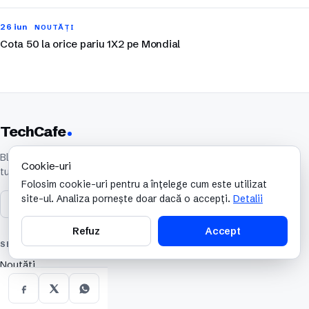
26 iun
NOUTĂȚI
Cota 50 la orice pariu 1X2 pe Mondial
TechCafe
Blog noutăți și știri IT, evenimente IT și
Cookie-uri
tutoriale
Folosim cookie-uri pentru a înțelege cum este utilizat
site-ul. Analiza pornește doar dacă o accepți.
Detalii
Refuz
Accept
SECȚIUNI
Noutăți
Tehnologie
Jocuri