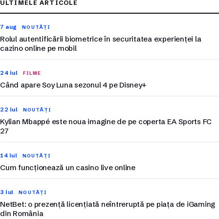
ULTIMELE ARTICOLE
7 aug
NOUTĂȚI
Rolul autentificării biometrice în securitatea experienței la
cazino online pe mobil
24 iul
FILME
Când apare Soy Luna sezonul 4 pe Disney+
22 iul
NOUTĂȚI
Kylian Mbappé este noua imagine de pe coperta EA Sports FC
27
14 iul
NOUTĂȚI
Cum funcționează un casino live online
3 iul
NOUTĂȚI
NetBet: o prezență licențiată neîntreruptă pe piața de iGaming
din România