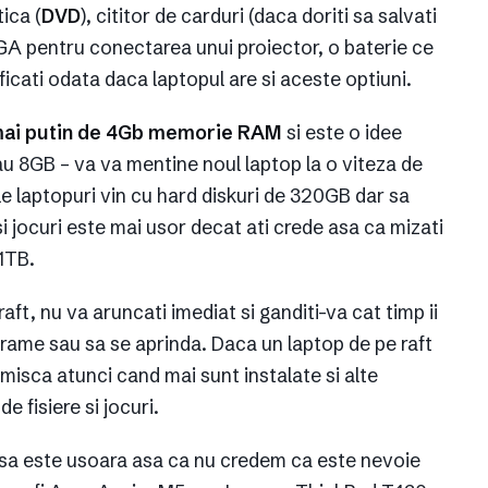
ica (
DVD
), cititor de carduri (daca doriti sa salvati
GA pentru conectarea unui proiector, o baterie ce
icati odata daca laptopul are si aceste optiuni.
mai putin de 4Gb memorie RAM
si este o idee
au 8GB – va va mentine noul laptop la o viteza de
e laptopuri vin cu hard diskuri de 320GB dar sa
i jocuri este mai usor decat ati crede asa ca mizati
1TB.
aft, nu va aruncati imediat si ganditi-va cat timp ii
ograme sau sa se aprinda. Daca un laptop de pe raft
misca atunci cand mai sunt instalate si alte
 fisiere si jocuri.
sa este usoara asa ca nu credem ca este nevoie