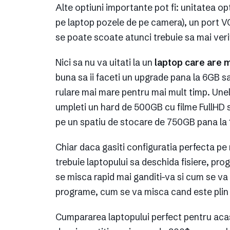
Alte optiuni importante pot fi: unitatea opt
pe laptop pozele de pe camera), un port V
se poate scoate atunci trebuie sa mai verif
Nici sa nu va uitati la un
laptop care are 
buna sa ii faceti un upgrade pana la 6GB s
rulare mai mare pentru mai mult timp. Unel
umpleti un hard de 500GB cu filme FullHD s
pe un spatiu de stocare de 750GB pana la 
Chiar daca gasiti configuratia perfecta pe r
trebuie laptopului sa deschida fisiere, pr
se misca rapid mai ganditi-va si cum se va 
programe, cum se va misca cand este plin de
Cumpararea laptopului perfect pentru aca