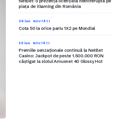
NetBet: o prezență licențiată neîntreruptă pe
piața de iGaming din România
26 iun
NOUTĂȚI
Cota 50 la orice pariu 1X2 pe Mondial
10 iun
NOUTĂȚI
Premiile senzaționale continuă la NetBet
Casino: Jackpot de peste 1.500.000 RON
câștigat la slotul Amusnet 40 Glossy Hot