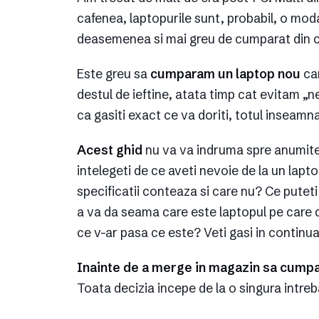
cafenea, laptopurile sunt, probabil, o moda
deasemenea si mai greu de cumparat din cauz
Este greu sa
cumparam un laptop nou
car
destul de ieftine, atata timp cat evitam „
ca gasiti exact ce va doriti, totul inseamn
Acest ghid
nu va va indruma spre anumite
intelegeti de ce aveti nevoie de la un lapt
specificatii conteaza si care nu? Ce putet
a va da seama care este laptopul pe care 
ce v-ar pasa ce este? Veti gasi in continua
Inainte de a merge in magazin sa cumpa
Toata decizia incepe de la o singura intreba