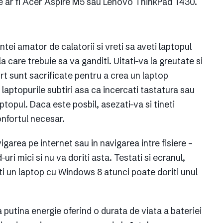
e ar fi Acer Aspire M5 sau Lenovo ThinkPad T430.
tei amator de calatorii si vreti sa aveti laptopul
 care trebuie sa va ganditi. Uitati-va la greutate si
 sunt sacrificate pentru a crea un laptop
 laptopurile subtiri asa ca incercati tastatura sau
ptopul. Daca este posbil, asezati-va si tineti
onfortul necesar.
vigarea pe internet sau in navigarea intre fisiere –
ri mici si nu va doriti asta. Testati si ecranul,
ti un laptop cu Windows 8 atunci poate doriti unul
tina energie oferind o durata de viata a bateriei