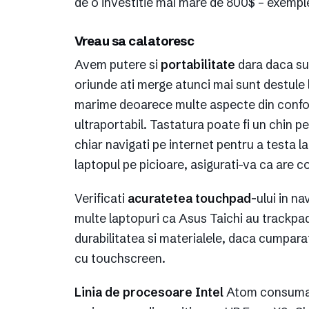
de o investitie mai mare de 800$ – exempl
Vreau sa calatoresc
Avem putere si
portabilitate
dara daca sun
oriunde ati merge atunci mai sunt destule la
marime deoarece multe aspecte din confort
ultraportabil. Tastatura poate fi un chin pe
chiar navigati pe internet pentru a testa la
laptopul pe picioare, asigurati-va ca are c
Verificati
acuratetea touchpad-
ului in na
multe laptopuri ca Asus Taichi au trackpad-u
durabilitatea si materialele, daca cumpara
cu touchscreen.
Linia de procesoare Intel
Atom consuma pu