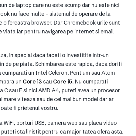
un de laptop care nu este scump dar nu este nici
book nu face multe – sistemul de operare de la
 o fereastra browser. Dar Chromebook-urile sunt
 viata iar pentru navigarea pe internet si email
a, in special daca faceti o investitite intr-un
tin de pe piata. Schimbarea este rapida, daca doriti
 sa cumparati un Intel Celeron, Pentium sau Atom
cumpara un
Core i3
sau
Core i5
. Nu cumparati
a C sau E si nici AMD A4, puteti avea un procesor
 mare viteaza sau de cel mai bun model dar ar
oate fi prietenul vostru.
upa WiFi, porturi USB, camera web sau placa video
puteti sta linistit pentru ca majoritatea ofera asta.