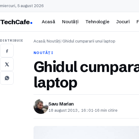
miercuri, 5 august 2026
TechCafe
Acasă
Noutăți
Tehnologie
Jocuri
F
DISTRIBUIE
Acasă
/
Noutăți
/
Ghidul cumpararii unui laptop
NOUTĂȚI
Ghidul cumparar
laptop
Savu Marian
18 august 2013, 16:01
·
16 min citire