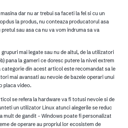
sina dar nu ar trebui sa faceti la fel si cu un
propdus la produs, nu conteaza producatorul asa
u pretul sau asa ca nu va vom indruma sa va
grupuri mai legate sau nu de altul, de la utilizatori
eb) pana la gameri ce doresc putere la nivel extrem
ta categorie din acest articol este recomandat sa le
zatori mai avansati au nevoie de bazele operari unui
o placa video.
col se refera la hardware va fi totusi nevoie si de
teti un utilizator Linux atunci alegerile se reduc
ea mult de gandit – Windows poate fi personalizat
teme de operare au propriul lor ecosistem de