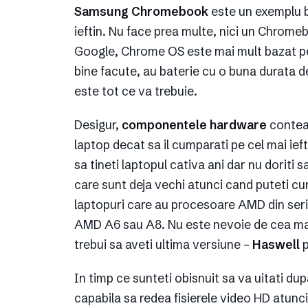
Samsung Chromebook
este un exemplu b
ieftin. Nu face prea multe, nici un Chrome
Google, Chrome OS este mai mult bazat pe
bine facute, au baterie cu o buna durata de
este tot ce va trebuie.
Desigur,
componentele hardware
conteaz
laptop decat sa il cumparati pe cel mai ief
sa tineti laptopul cativa ani dar nu doriti
care sunt deja vechi atunci cand puteti 
laptopuri care au procesoare AMD din seri
AMD A6 sau A8. Nu este nevoie de cea mai
trebui sa aveti ultima versiune –
Haswell
p
In timp ce sunteti obisnuit sa va uitati d
capabila sa redea fisierele video HD atunci 