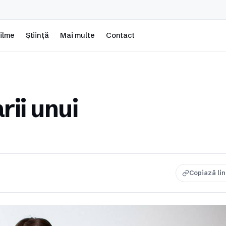
ilme
Știință
Mai multe
Contact
ii unui
Copiază li