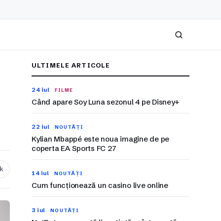
Caută
ULTIMELE ARTICOLE
24 iul
FILME
Când apare Soy Luna sezonul 4 pe Disney+
22 iul
NOUTĂȚI
Kylian Mbappé este noua imagine de pe
coperta EA Sports FC 27
nk
14 iul
NOUTĂȚI
Cum funcționează un casino live online
3 iul
NOUTĂȚI