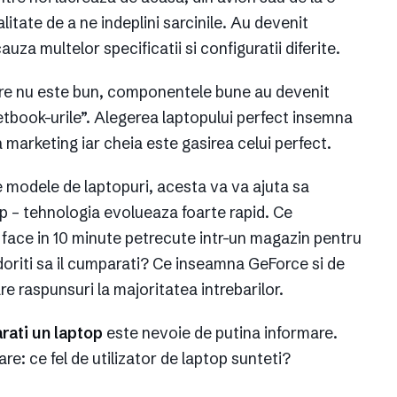
litate de a ne indeplini sarcinile. Au devenit
a multelor specificatii si configuratii diferite.
e nu este bun, componentele bune au devenit
netbook-urile”. Alegerea laptopului perfect insemna
a marketing iar cheia este gasirea celui perfect.
 modele de laptopuri, acesta va va ajuta sa
op – tehnologia evolueaza foarte rapid. Ce
i face in 10 minute petrecute intr-un magazin pentru
doriti sa il cumparati? Ce inseamna GeForce si de
re raspunsuri la majoritatea intrebarilor.
rati un laptop
este nevoie de putina informare.
re: ce fel de utilizator de laptop sunteti?