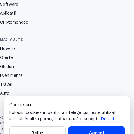
Software
Aplicații
Criptomonede
MAI MULTE
How-to
Oferte
Ghiduri
Evenimente
Travel
Auto
Cookie-uri
Folosim cookie-uri pentru a înțelege cum este utilizat
© 2026 TechCafe. Toate drepturile rezervate.
site-ul. Analiza pornește doar dacă o accepți.
Detalii
Contact
Despre
Partenerii nostri
Autori
Publicitate
Cookies
Confidențialitate
Termeni și condiții
Refuz
Accept
Setări cookie-uri