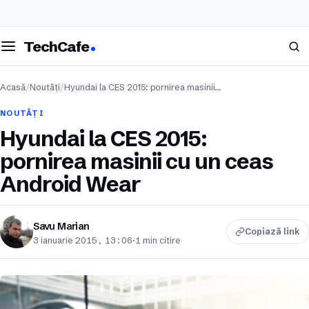
eschide meniul
Caută
TechCafe
Acasă
/
Noutăți
/
Hyundai la CES 2015: pornirea masinii…
NOUTĂȚI
Hyundai la CES 2015:
pornirea masinii cu un ceas
Android Wear
Savu Marian
Copiază link
3 ianuarie 2015, 13:06
·
1 min citire