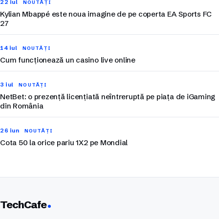
22 iul
NOUTĂȚI
Kylian Mbappé este noua imagine de pe coperta EA Sports FC
27
14 iul
NOUTĂȚI
Cum funcționează un casino live online
3 iul
NOUTĂȚI
NetBet: o prezență licențiată neîntreruptă pe piața de iGaming
din România
26 iun
NOUTĂȚI
Cota 50 la orice pariu 1X2 pe Mondial
TechCafe