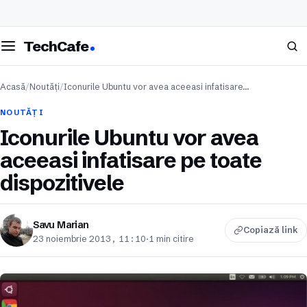
eschide meniul
Caută
TechCafe
Acasă
/
Noutăți
/
Iconurile Ubuntu vor avea aceeasi infatisare…
NOUTĂȚI
Iconurile Ubuntu vor avea
aceeasi infatisare pe toate
dispozitivele
Savu Marian
Copiază link
23 noiembrie 2013, 11:10
·
1 min citire