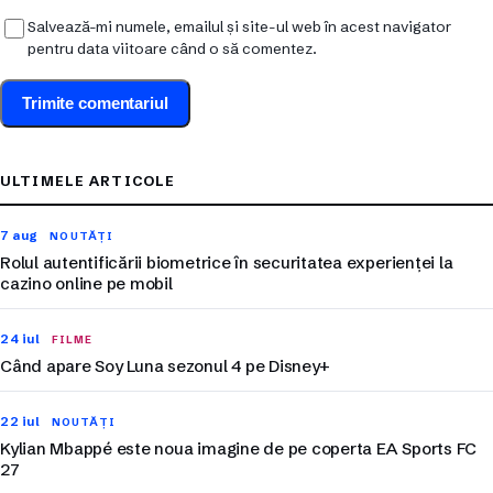
Salvează-mi numele, emailul și site-ul web în acest navigator
pentru data viitoare când o să comentez.
ULTIMELE ARTICOLE
7 aug
NOUTĂȚI
Rolul autentificării biometrice în securitatea experienței la
cazino online pe mobil
24 iul
FILME
Când apare Soy Luna sezonul 4 pe Disney+
22 iul
NOUTĂȚI
Kylian Mbappé este noua imagine de pe coperta EA Sports FC
27