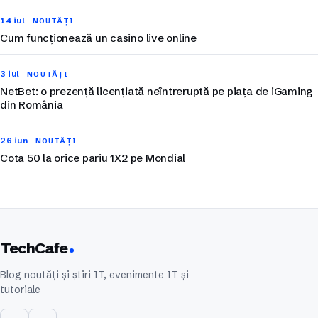
14 iul
NOUTĂȚI
Cum funcționează un casino live online
3 iul
NOUTĂȚI
NetBet: o prezență licențiată neîntreruptă pe piața de iGaming
din România
26 iun
NOUTĂȚI
Cota 50 la orice pariu 1X2 pe Mondial
TechCafe
Blog noutăți și știri IT, evenimente IT și
tutoriale