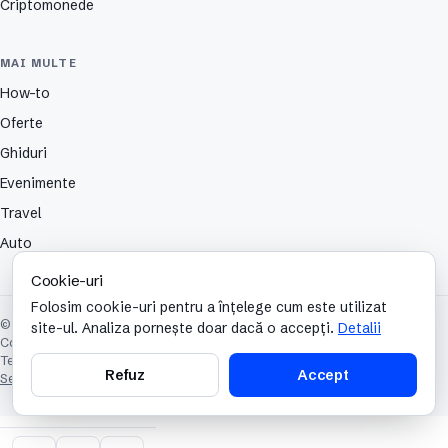
Criptomonede
MAI MULTE
How-to
Oferte
Ghiduri
Evenimente
Travel
Auto
Cookie-uri
Folosim cookie-uri pentru a înțelege cum este utilizat
© 2026 TechCafe. Toate drepturile rezervate.
site-ul. Analiza pornește doar dacă o accepți.
Detalii
Contact
Despre
Partenerii nostri
Autori
Publicitate
Cookies
Confidențialitate
Termeni și condiții
Refuz
Accept
Setări cookie-uri