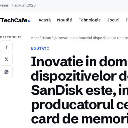
vineri, 7 august 2026
TechCafe
Acasă
Noutăți
Tehnologie
Jocuri
F
DISTRIBUIE
Acasă
/
Noutăți
/
Inovatie in domeniul dispozitivelor de st
NOUTĂȚI
Inovatie in dom
dispozitivelor 
SanDisk este, i
producatorul ce
card de memor