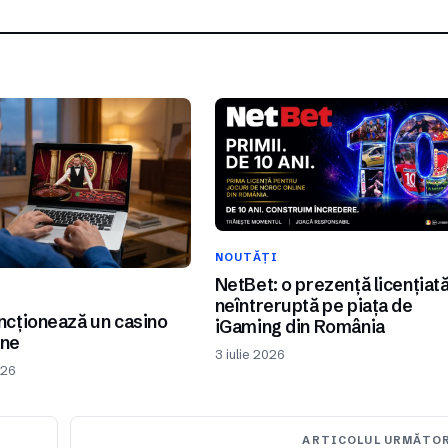
NOUTĂȚI
NetBet: o prezență licențiat
I
neîntreruptă pe piața de
cționează un casino
iGaming din România
ine
3 iulie 2026
026
ARTICOLUL URMĂTO