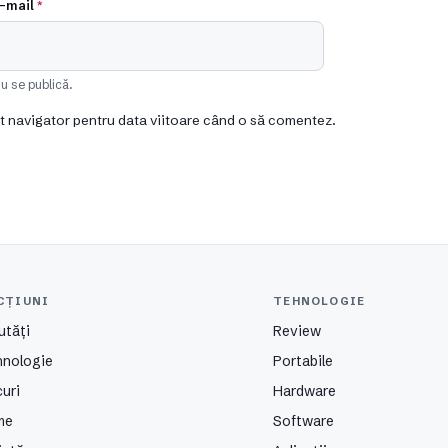
-mail
*
u se publică.
st navigator pentru data viitoare când o să comentez.
CȚIUNI
TEHNOLOGIE
utăți
Review
hnologie
Portabile
uri
Hardware
me
Software