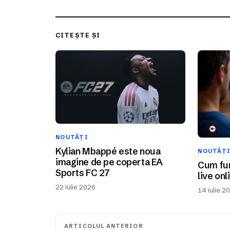
CITEȘTE ȘI
NOUTĂȚI
Kylian Mbappé este noua
NOUTĂȚ
imagine de pe coperta EA
Cum fun
Sports FC 27
live onl
22 iulie 2026
14 iulie 2
ARTICOLUL ANTERIOR