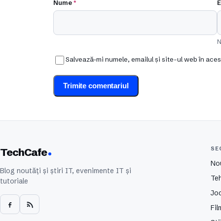
Nume
*
E
N
Salvează-mi numele, emailul și site-ul web în ace
SE
TechCafe
No
Blog noutăți și știri IT, evenimente IT și
Te
tutoriale
Joc
Fil