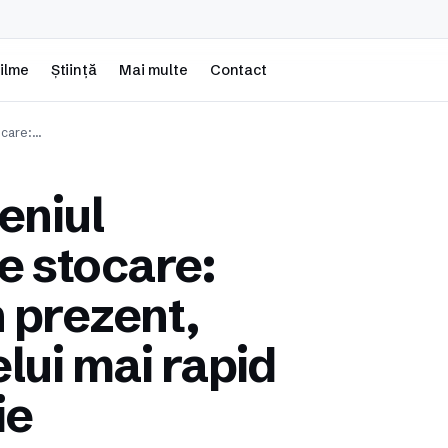
ilme
Știință
Mai multe
Contact
ocare:…
eniul
de stocare:
n prezent,
lui mai rapid
ie