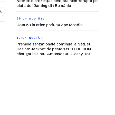
NetBet: o prezență licențiată neîntreruptă pe
piața de iGaming din România
nk
26 iun
NOUTĂȚI
Cota 50 la orice pariu 1X2 pe Mondial
10 iun
NOUTĂȚI
Premiile senzaționale continuă la NetBet
Casino: Jackpot de peste 1.500.000 RON
câștigat la slotul Amusnet 40 Glossy Hot