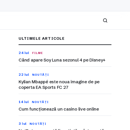
Caută
ULTIMELE ARTICOLE
24 iul
FILME
Când apare Soy Luna sezonul 4 pe Disney+
22 iul
NOUTĂȚI
Kylian Mbappé este noua imagine de pe
coperta EA Sports FC 27
14 iul
NOUTĂȚI
Cum funcționează un casino live online
3 iul
NOUTĂȚI