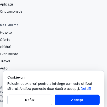
Aplicații
Criptomonede
MAI MULTE
How-to
Oferte
Ghiduri
Evenimente
Travel
Auto
Cookie-uri
Folosim cookie-uri pentru a înțelege cum este utilizat
© 2026 TechCafe. Toate drepturile rezervate.
site-ul. Analiza pornește doar dacă o accepți.
Detalii
Contact
Despre
Partenerii nostri
Autori
Publicitate
Cookies
Confidențialitate
Termeni și condiții
Refuz
Accept
Setări cookie-uri