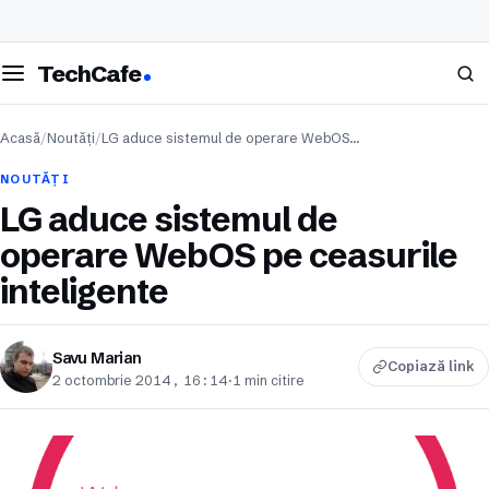
eschide meniul
Caută
TechCafe
Acasă
/
Noutăți
/
LG aduce sistemul de operare WebOS…
NOUTĂȚI
LG aduce sistemul de
operare WebOS pe ceasurile
inteligente
Savu Marian
Copiază link
2 octombrie 2014, 16:14
·
1 min citire