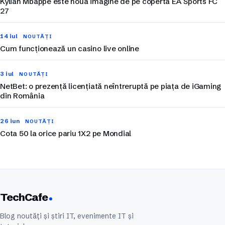
Kylian Mbappé este noua imagine de pe coperta EA Sports FC
27
14 iul
NOUTĂȚI
Cum funcționează un casino live online
3 iul
NOUTĂȚI
NetBet: o prezență licențiată neîntreruptă pe piața de iGaming
din România
26 iun
NOUTĂȚI
Cota 50 la orice pariu 1X2 pe Mondial
TechCafe
Blog noutăți și știri IT, evenimente IT și