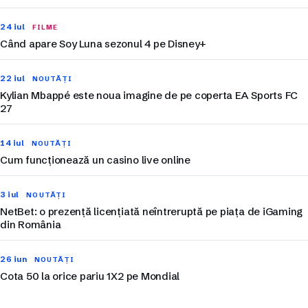
24 iul
FILME
Când apare Soy Luna sezonul 4 pe Disney+
22 iul
NOUTĂȚI
Kylian Mbappé este noua imagine de pe coperta EA Sports FC
27
14 iul
NOUTĂȚI
Cum funcționează un casino live online
3 iul
NOUTĂȚI
NetBet: o prezență licențiată neîntreruptă pe piața de iGaming
din România
26 iun
NOUTĂȚI
Cota 50 la orice pariu 1X2 pe Mondial