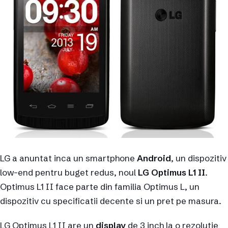
LG a anuntat inca un smartphone
Android
, un dispozitiv
low-end pentru buget redus, noul
LG Optimus L1 II
.
Optimus L1 II face parte din familia Optimus L, un
dispozitiv cu specificatii decente si un pret pe masura.
LG Optimus L1 II are un
display
de 3 inch la o rezolutie