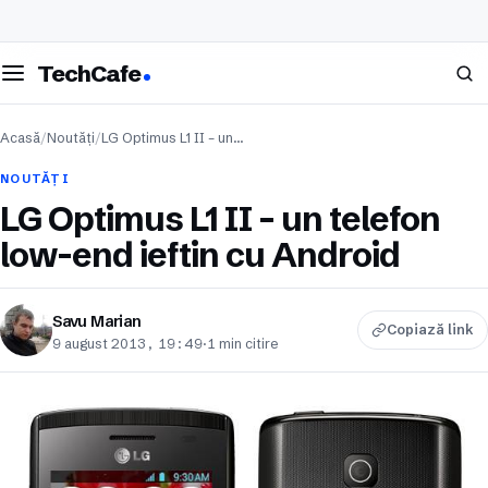
eschide meniul
Caută
TechCafe
Acasă
/
Noutăți
/
LG Optimus L1 II – un…
NOUTĂȚI
LG Optimus L1 II – un telefon
low-end ieftin cu Android
Savu Marian
Copiază link
9 august 2013, 19:49
·
1 min citire