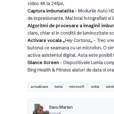
video 4K la 24fps.
Captura imbunatatita
– Modurile Auto HDR
de impresionante. Mai intai fotografiati si l
Algoritmi de procesare a imaginii imbun
clare, chiar si in conditii de luminozitate s
Activare vocala „
Hey Cortana
„
– Trec vr
butonul ce seamana cu un microfon. O si
activa asistentul digital. Asta este posib
Glance Screen
– Dispozitivele Lumia comp
Bing Health & Fitness alaturi de data si ora, 
actualizare
lumia
microsoft
nokia
wind
Savu Marian
AUTOR