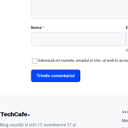
Nume
*
E
N
Salvează-mi numele, emailul și site-ul web în ace
SE
TechCafe
No
Blog noutăți și știri IT, evenimente IT și