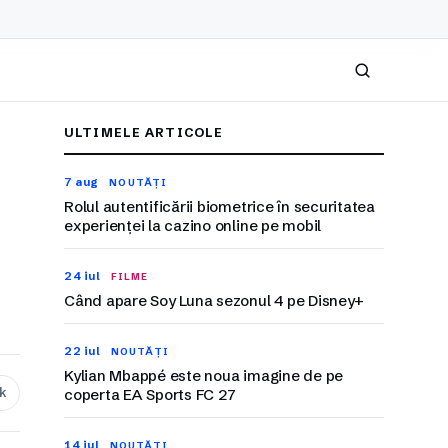
Caută
ULTIMELE ARTICOLE
7 aug
NOUTĂȚI
Rolul autentificării biometrice în securitatea
experienței la cazino online pe mobil
24 iul
FILME
Când apare Soy Luna sezonul 4 pe Disney+
22 iul
NOUTĂȚI
Kylian Mbappé este noua imagine de pe
nk
coperta EA Sports FC 27
14 iul
NOUTĂȚI