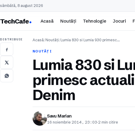
sâmbătă, 8 august 2026
TechCafe
Acasă
Noutăți
Tehnologie
Jocuri
F
DISTRIBUIE
Acasă
/
Noutăți
/
Lumia 830 si Lumia 930 primesc…
NOUTĂȚI
Lumia 830 si L
primesc actual
Denim
Savu Marian
16 noiembrie 2014, 23:03
·
2 min citire