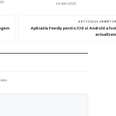
026
14 iulie 2026
ARTICOLUL URMĂTO
legem
Aplicatia Feedly pentru iOS si Android a fos
actualizat
rate.