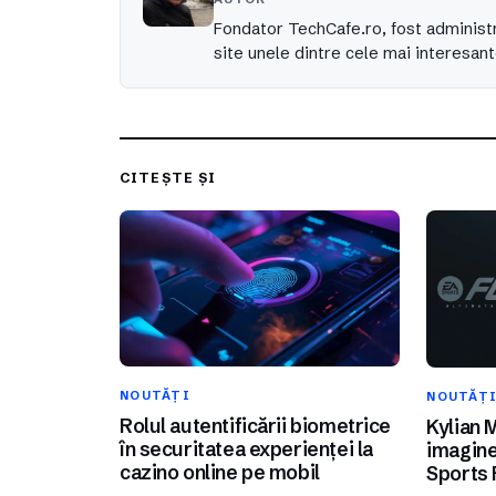
Fondator TechCafe.ro, fost administr
site unele dintre cele mai interesant
CITEȘTE ȘI
NOUTĂȚI
NOUTĂȚ
Rolul autentificării biometrice
Kylian 
în securitatea experienței la
imagine
cazino online pe mobil
Sports 