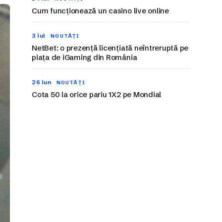
Cum funcționează un casino live online
3 iul
NOUTĂȚI
NetBet: o prezență licențiată neîntreruptă pe
piața de iGaming din România
26 iun
NOUTĂȚI
Cota 50 la orice pariu 1X2 pe Mondial