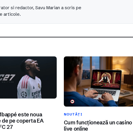
ator si redactor, Savu Marian a scris pe
e articole.
I
Mbappé este noua
NOUTĂȚI
 de pe coperta EA
Cum funcționează un casino
FC 27
live online