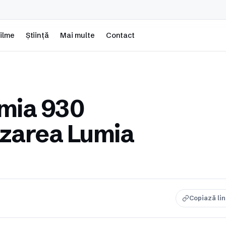
ilme
Știință
Mai multe
Contact
umia 930
izarea Lumia
Copiază li