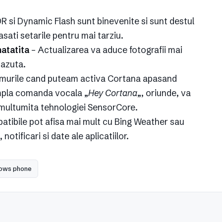
 si Dynamic Flash sunt binevenite si sunt destul
asati setarile pentru mai tarziu.
atatita
– Actualizarea va aduce fotografii mai
cazuta.
emurile cand puteam activa Cortana apasand
mpla comanda vocala „
Hey Cortana
„, oriunde, va
il multumita tehnologiei SensorCore.
atibile pot afisa mai mult cu Bing Weather sau
notificari si date ale aplicatiilor.
ows phone