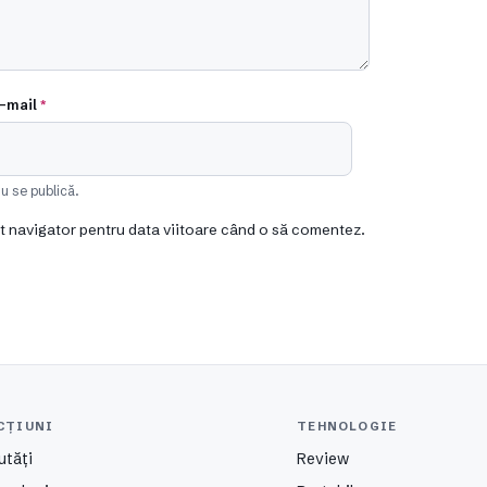
-mail
*
u se publică.
st navigator pentru data viitoare când o să comentez.
CȚIUNI
TEHNOLOGIE
utăți
Review