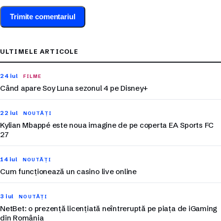
ULTIMELE ARTICOLE
24 iul
FILME
Când apare Soy Luna sezonul 4 pe Disney+
22 iul
NOUTĂȚI
Kylian Mbappé este noua imagine de pe coperta EA Sports FC
27
14 iul
NOUTĂȚI
Cum funcționează un casino live online
3 iul
NOUTĂȚI
NetBet: o prezență licențiată neîntreruptă pe piața de iGaming
din România