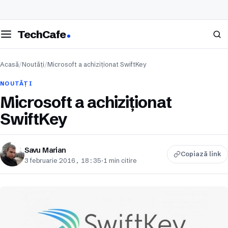
eschide meniul
Caută
TechCafe
Acasă
/
Noutăți
/
Microsoft a achiziționat SwiftKey
NOUTĂȚI
Microsoft a achiziționat
SwiftKey
Savu Marian
Copiază link
3 februarie 2016, 18:35
·
1 min citire